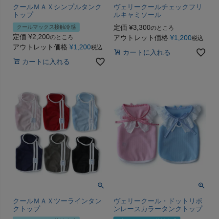
クールＭＡＸシンプルタンク
ヴェリークールチェックフリ
トップ
ルキャミソール
定価
¥
3,300
クールマックス接触冷感
のところ
定価
¥
2,200
のところ
アウトレット価格
¥
1,200
税込
アウトレット価格
¥
1,200
税込
カートに入れる
カートに入れる
クールＭＡＸツーラインタン
ヴェリークール・ドットリボ
クトップ
ンレースカラータンクトップ