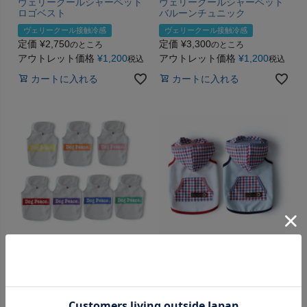
ヴェリークールシャーベット
ヴェリークールシャーベット
ロゴベスト
バルーンチュニック
ヴェリークール接触冷感
ヴェリークール接触冷感
定価
¥
2,750
定価
¥
3,300
のところ
のところ
アウトレット価格
¥
1,200
アウトレット価格
¥
1,200
税込
税込
カートに入れる
カートに入れる
クールＭＡＸボックスロゴレ
ヴェリークールサマーチェッ
インボータンクトップ
クパーカー
クールマックス接触冷感
ヴェリークール接触冷感