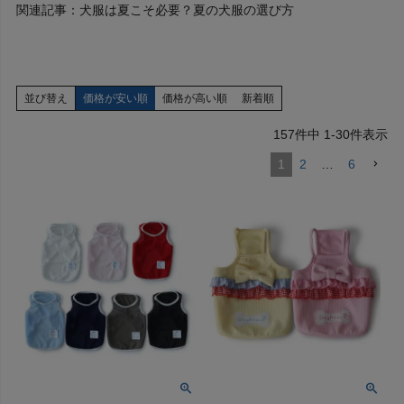
関連記事：犬服は夏こそ必要？夏の犬服の選び方
並び替え
価格が安い順
価格が高い順
新着順
157
件中
1
-
30
件表示
1
2
…
6