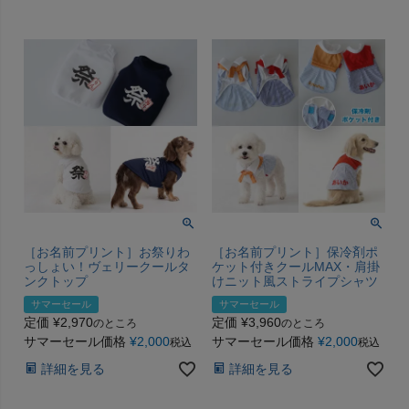
［お名前プリント］お祭りわ
［お名前プリント］保冷剤ポ
っしょい！ヴェリークールタ
ケット付きクールMAX・肩掛
ンクトップ
けニット風ストライプシャツ
サマーセール
サマーセール
定価
¥
2,970
定価
¥
3,960
のところ
のところ
サマーセール価格
¥
2,000
サマーセール価格
¥
2,000
税込
税込
詳細を見る
詳細を見る