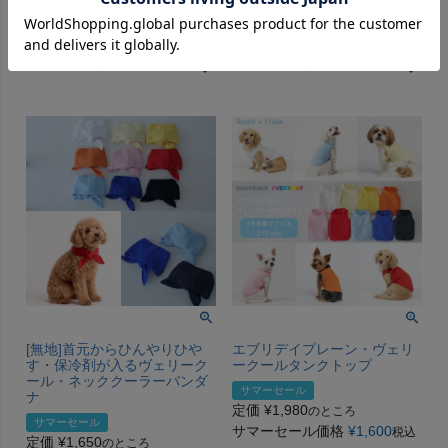
定価
¥
2,200
定価
¥
3,850
のところ
のところ
アウトレット価格
¥
1,200
アウトレット価格
¥
1,200
税込
税込
カートに入れる
カートに入れる
[無地]首元からひんやりひや
エブリデイプレーン・ヴェリ
す・保冷剤が入るヴェリーク
ークールタンクトップ
ール・ネッククーラーバンダ
サマーセール
ナ
定価
¥
1,980
のところ
サマーセール
サマーセール価格
¥
1,600
税込
定価
¥
1,650
のところ