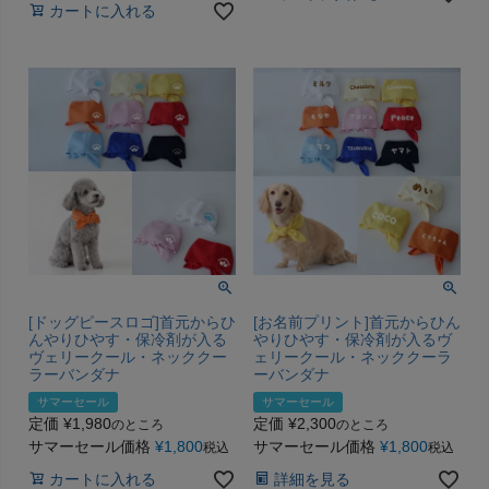
カートに入れる
[ドッグピースロゴ]首元からひ
[お名前プリント]首元からひん
んやりひやす・保冷剤が入る
やりひやす・保冷剤が入るヴ
ヴェリークール・ネッククー
ェリークール・ネッククーラ
ラーバンダナ
ーバンダナ
サマーセール
サマーセール
定価
¥
1,980
定価
¥
2,300
のところ
のところ
サマーセール価格
¥
1,800
サマーセール価格
¥
1,800
税込
税込
カートに入れる
詳細を見る