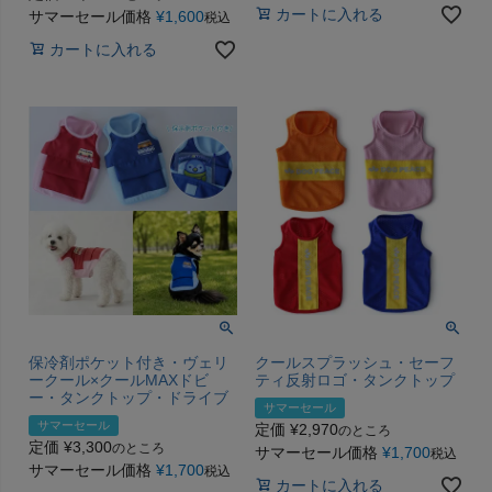
カートに入れる
サマーセール価格
¥
1,600
税込
カートに入れる
保冷剤ポケット付き・ヴェリ
クールスプラッシュ・セーフ
ークール×クールMAXドビ
ティ反射ロゴ・タンクトップ
ー・タンクトップ・ドライブ
サマーセール
サマーセール
定価
¥
2,970
のところ
定価
¥
3,300
のところ
サマーセール価格
¥
1,700
税込
サマーセール価格
¥
1,700
税込
カートに入れる