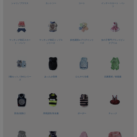
シャツ／
ブラウス
カットソー
コート
インナースカート・パン
ツ
マッチング対応
スカー
マッチング対応
トップス
多色展開
エブリデイシリ
女の子専門ブランド
ピン
ト・パンツ
シリーズ
ーズ
クプリエ
2着セット／
2in1シリー
あったか防寒
ひんやり冷感
抗菌素材／
術後服
ズ
防虫/虫除け
高視認性/
安全服
ボーダー
チェック