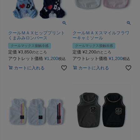
クールＭＡＸヒッププリント
クールＭＡＸスマイルフラワ
くまみみロンパース
ーキャミソール
クールマックス接触冷感
クールマックス接触冷感
定価
¥
3,850
定価
¥
2,200
のところ
のところ
アウトレット価格
¥
1,200
アウトレット価格
¥
1,200
税込
税込
カートに入れる
カートに入れる