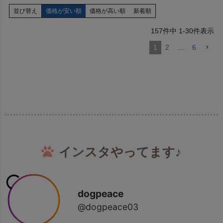
並び替え
価格が安い順
価格が高い順
新着順
157
件中
1
-
30
件表示
1
2
…
6
インスタやってます♪