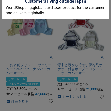
［お名前プリント］ヴェリー
背中と腰から冷やす保冷剤ポ
クールVネック・ナンバーカ
ケット付きボーダーコットン
バーオール
ニットカバーオール
サマーセール
サマーセール
定価
¥
3,960
ヴェリークール接触冷感
のところ
定価
¥
3,300
のところ
サマーセール価格
¥
1,800
税込
サマーセール価格
¥
2,000
税込
カートに入れる
詳細を見る