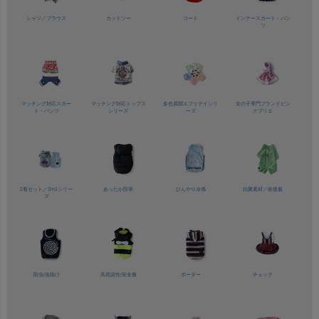
シャツ／
ブラウス
カットソー
コート
インナースカート・パン
ツ
マッチング対応
スカー
マッチング対応
トップス
多色展開
エブリデイシリ
女の子専門ブランド
ピン
ト・パンツ
シリーズ
ーズ
クプリエ
2着セット／
2in1シリー
あったか防寒
ひんやり冷感
抗菌素材／
術後服
ズ
防虫/虫除け
高視認性/
安全服
ボーダー
チェック