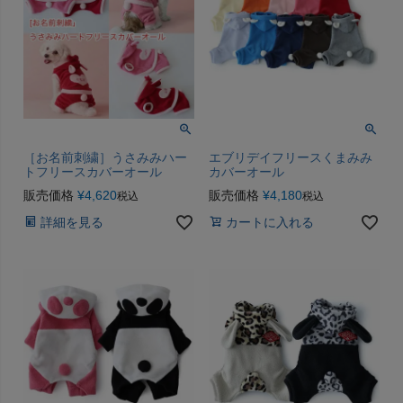
［お名前刺繍］うさみみハー
エブリデイフリースくまみみ
トフリースカバーオール
カバーオール
販売価格
¥
4,620
販売価格
¥
4,180
税込
税込
詳細を見る
カートに入れる