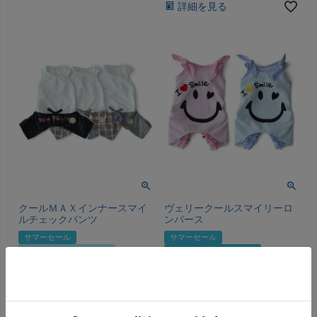
詳細を見る
クールＭＡＸインナースマイ
ヴェリークールスマイリーロ
ルチェックパンツ
ンパース
サマーセール
サマーセール
クールマックス接触冷感
ヴェリークール接触冷感
定価
¥
2,750
定価
¥
3,850
のところ
のところ
サマーセール価格
¥
2,000
サマーセール価格
¥
2,000
税込
税込
カートに入れる
カートに入れる