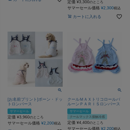
定価
¥
3,300
のところ
サマーセール価格
¥
2,300
税込
カートに入れる
[お名前プリント]ボーン・ドッ
クールＭＡＸトリコロールバ
トロンパース
ルーンＰＡＲＩＳロンパース
サマーセール
サマーセール
定価
¥
3,960
クールマックス接触冷感
のところ
定価
¥
4,400
サマーセール価格
¥
2,200
のところ
税込
サマーセール価格
¥
2,200
税込