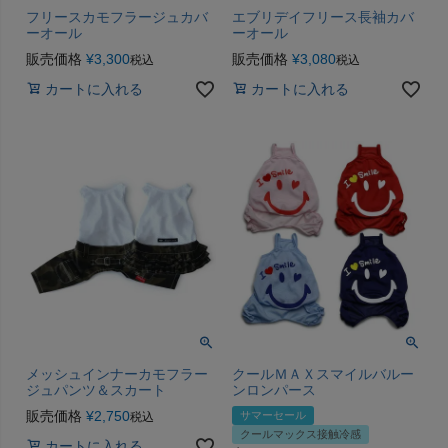
フリースカモフラージュカバ
エブリデイフリース長袖カバ
ーオール
ーオール
販売価格
¥
3,300
販売価格
¥
3,080
税込
税込
カートに入れる
カートに入れる
メッシュインナーカモフラー
クールＭＡＸスマイルバルー
ジュパンツ＆スカート
ンロンパース
販売価格
¥
2,750
サマーセール
税込
クールマックス接触冷感
カートに入れる