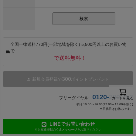
検索
全国一律送料770円(一部地域を除く) 5,500円以上のお買い物
で
で送料無料！
300
新規会員登録で
ポイントプレゼント
0120-290-152
フリーダイヤル
カートを見る
平日 10:00〜16:00(12:00～13:00を除く)
土日祝日はお休みです。
LINEでお問い合わせ
※お友達登録のうえメッセージをお送りください