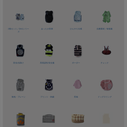
2着セット／
2in1シリー
あったか防寒
ひんやり冷感
抗菌素材／
術後服
ズ
防虫/虫除け
高視認性/
安全服
ボーダー
チェック
無地・プレーン
プリント・刺繍
長袖
ドッグスリング