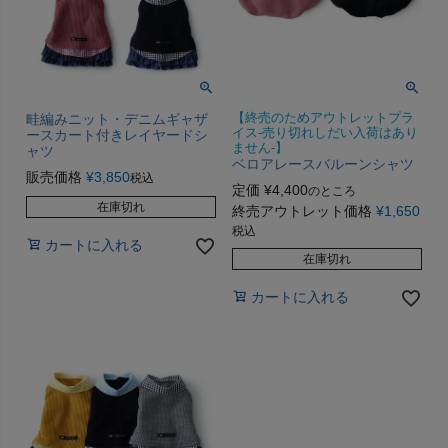
畦編みニット・デニムギャザ
【終売のためアウトレットプラ
イス-売り切れしだい入荷はあり
ースカート付きレイヤードシ
ません-】
ャツ
ベロアレースバルーンシャツ
販売価格
¥
3,850
税込
定価
¥
4,400
のところ
在庫切れ
終売アウトレット価格
¥
1,650
税込
カートに入れる
在庫切れ
カートに入れる