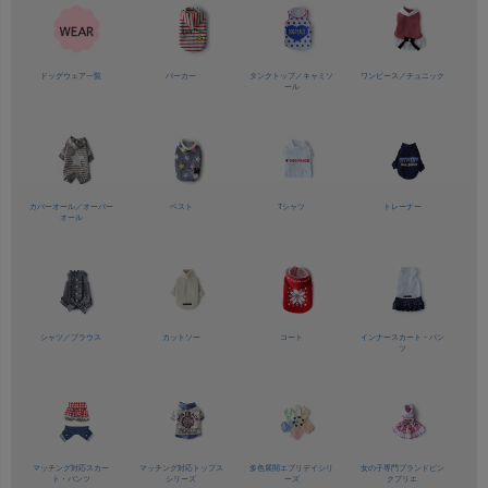
ドッグウェア一覧
パーカー
タンクトップ／
キャミソ
ワンピース／
チュニック
ール
カバーオール／
オーバー
ベスト
Tシャツ
トレーナー
オール
シャツ／
ブラウス
カットソー
コート
インナースカート・パン
ツ
マッチング対応
スカー
マッチング対応
トップス
多色展開
エブリデイシリ
女の子専門ブランド
ピン
ト・パンツ
シリーズ
ーズ
クプリエ