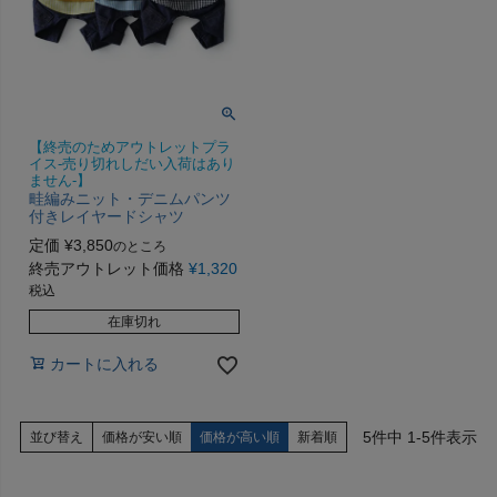
【終売のためアウトレットプラ
イス-売り切れしだい入荷はあり
ません-】
畦編みニット・デニムパンツ
付きレイヤードシャツ
定価
¥
3,850
のところ
終売アウトレット価格
¥
1,320
税込
在庫切れ
カートに入れる
5
件中
1
-
5
件表示
並び替え
価格が安い順
価格が高い順
新着順