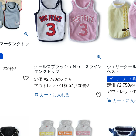
マータンクトッ
感
クールスプラッシュＮｏ．３ライン
ヴェリークー
1,200
税込
タンクトップ
ベスト
定価
¥
2,750
ヴェリークール接
のところ
定価
¥
2,750
アウトレット価格
¥
1,200
の
税込
アウトレット
カートに入れる
カートに入