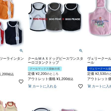
ツーラインタン
クールＭＡＸドッグピースワンスタ
ヴェリークー
ーロゴタンクトップ
ール
クールマックス接触冷感
ヴェリークール接
定価
¥
2,200
定価
¥
2,530
1,200
のところ
の
税込
アウトレット価格
¥
1,200
アウトレット
税込
カートに入れる
カートに入