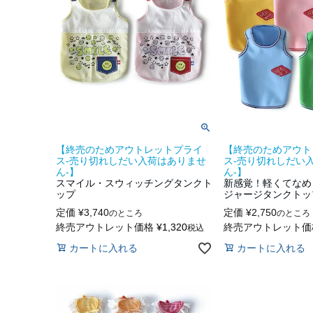
【終売のためアウトレットプライ
【終売のためアウト
ス-売り切れしだい入荷はありませ
ス-売り切れしだい
ん-】
ん-】
スマイル・スウィッチングタンクト
新感覚！軽くてなめ
ップ
ジャージタンクトッ
定価
¥
3,740
定価
¥
2,750
のところ
のところ
終売アウトレット価格
¥
1,320
終売アウトレット価
税込
カートに入れる
カートに入れる