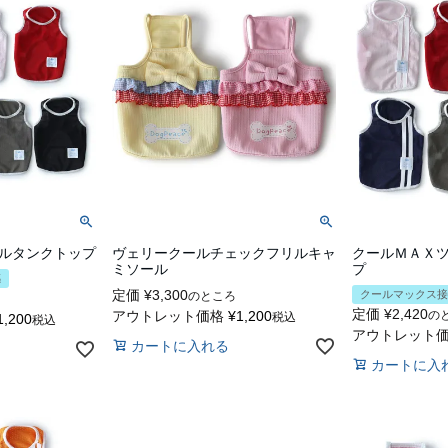
ルタンクトップ
ヴェリークールチェックフリルキャ
クールＭＡＸ
ミソール
プ
感
定価
¥
3,300
クールマックス接
のところ
定価
¥
2,420
アウトレット価格
¥
1,200
の
税込
1,200
税込
アウトレット
カートに入れる
カートに入