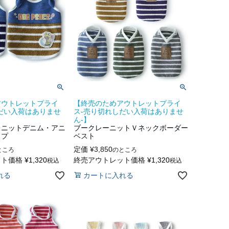
アウトレットプライ
【終売のためアウトレットプライ
だい入荷はありませ
ス-売り切れしだい入荷はありませ
ん-】
レニットデニム・アニ
ブークレーニットＶネックボーダー
ップ
ベスト
定価
¥
3,850
ところ
のところ
ット価格
¥
1,320
終売アウトレット価格
¥
1,320
税込
税込
れる
カートに入れる