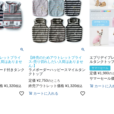
レットプライ
【終売のためアウトレットプライ
エブリデイプ
入荷はありませ
ス-売り切れしだい入荷はありませ
ルタンクトッ
ん-】
サマーセール
ード付きタンク
ラメボーダーハッピースマイルタン
定価
¥
1,980
の
クトップ
サマーセール
定価
¥
2,750
のところ
格
¥
1,320
終売アウトレット価格
¥
1,320
カートに入
税込
税込
カートに入れる