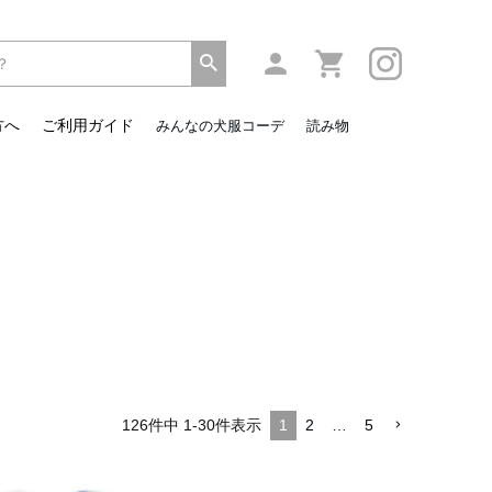
方へ
ご利用ガイド
みんなの犬服コーデ
読み物
126
件中
1
-
30
件表示
1
2
…
5