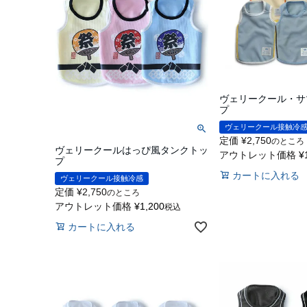
ヴェリークール・サ
プ
ヴェリークール接触冷
定価
¥
2,750
のところ
ヴェリークールはっぴ風タンクトッ
アウトレット価格
¥
プ
カートに入れる
ヴェリークール接触冷感
定価
¥
2,750
のところ
アウトレット価格
¥
1,200
税込
カートに入れる