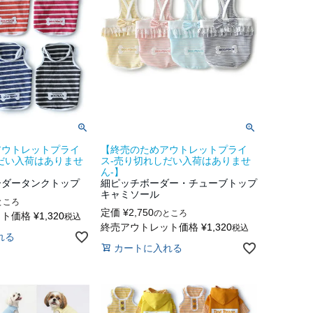
アウトレットプライ
【終売のためアウトレットプライ
だい入荷はありませ
ス-売り切れしだい入荷はありませ
ん-】
ーダータンクトップ
細ピッチボーダー・チューブトップ
キャミソール
ところ
定価
¥
2,750
のところ
ット価格
¥
1,320
税込
終売アウトレット価格
¥
1,320
税込
れる
カートに入れる