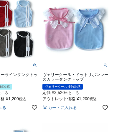
ツーラインタンクトッ
ヴェリークール・ドットリボンレー
スカラータンクトップ
触冷感
ヴェリークール接触冷感
定価
¥
3,520
ところ
のところ
価格
¥
1,200
アウトレット価格
¥
1,200
税込
税込
れる
カートに入れる