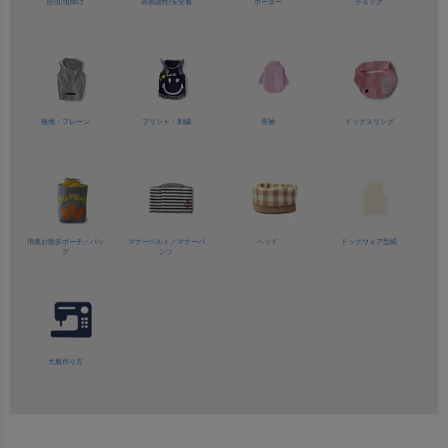
防虫/虫除け
高視認性/
安全服
ボーダー
チェック
無地・プレーン
プリント・刺繍
長袖
ドッグスリング
消臭お散歩ポーチ／バッ
マナーベルト／
マナーパ
ベッド
ドッグウェア型紙
グ
ンツ
犬服作り方