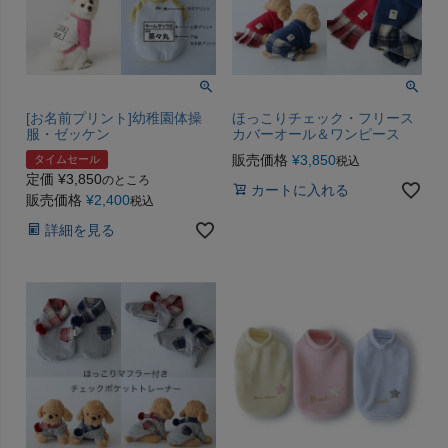
[お名前プリント]幼稚園体操
ほっこりチェック・フリース
服・ゼッケン
カバーオール＆ワンピース
販売価格
¥
3,850
タイムセール
税込
定価
¥
3,850
のところ
カートに入れる
販売価格
¥
2,400
税込
詳細を見る