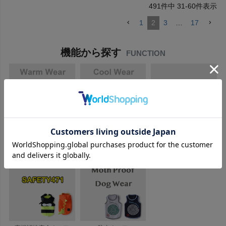
491
件中
31
-
60
件表示
1
2
3
…
17
機能から探す
FUNCTION
あったか防寒ウェア
ひんやり冷感クールウ
抗菌服・術後服
ェア