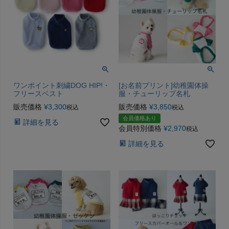
ワンポイント刺繍DOG HIP!・
[お名前プリント]幼稚園体操
フリースベスト
服・チューリップ名札
販売価格
¥
3,300
販売価格
¥
3,850
税込
税込
会員価格あり
詳細を見る
会員特別価格
¥
2,970
税込
詳細を見る