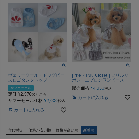
ヴェリークール・ドッグピー
[Prie × Puu Closet.] フリルリ
スロゴタンクトップ
ボン・エプロンワンピース
販売価格
¥
4,950
サマーセール
税込
定価
¥
2,970
のところ
カートに入れる
サマーセール価格
¥
2,000
税込
カートに入れる
並び替え
価格が安い順
価格が高い順
新着順