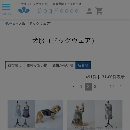
犬服（ドッグウェア） | 犬服通販ドッグピース
MENU
HOME
犬服（ドッグウェア）
犬服（ドッグウェア）
並び替え
価格が安い順
価格が高い順
新着順
491
件中
31
-
60
件表示
1
2
3
…
17