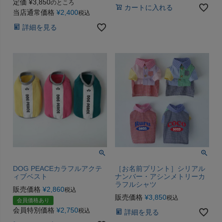
定価
¥
3,850
のところ
カートに入れる
当店通常価格
¥
2,400
税込
詳細を見る
DOG PEACEカラフルアクテ
［お名前プリント］シリアル
ィブベスト
ナンバー・アシンメトリーカ
ラフルシャツ
販売価格
¥
2,860
税込
販売価格
¥
3,850
税込
会員価格あり
会員特別価格
¥
2,750
税込
詳細を見る