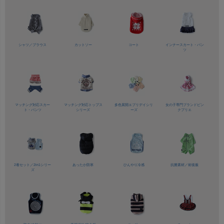
シャツ／
ブラウス
カットソー
コート
インナースカート・パン
ツ
マッチング対応
スカー
マッチング対応
トップス
多色展開
エブリデイシリ
女の子専門ブランド
ピン
ト・パンツ
シリーズ
ーズ
クプリエ
2着セット／
2in1シリー
あったか防寒
ひんやり冷感
抗菌素材／
術後服
ズ