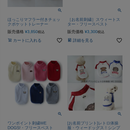
ほっこりマフラー付きチェッ
［お名前刺繍］スウィートス
クポケットトレーナー
ター・フリースベスト
販売価格
¥
3,850
販売価格
¥
3,300
税込
税込
カートに入れる
詳細を見る
ワンポイント刺繍WE
[お名前プリント]レトロ体操
DOGS!・フリースベスト
服・ウィードッグス！シンプ