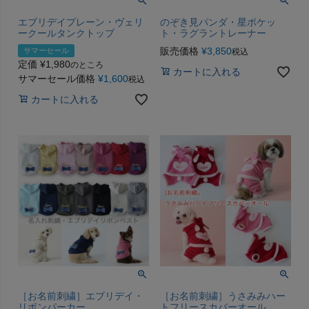
エブリデイプレーン・ヴェリ
のぞき見パンダ・星ポケッ
ークールタンクトップ
ト・ラグラントレーナー
販売価格
¥
3,850
サマーセール
税込
定価
¥
1,980
のところ
カートに入れる
サマーセール価格
¥
1,600
税込
カートに入れる
［お名前刺繍］エブリデイ・
［お名前刺繍］うさみみハー
リボンパーカー
トフリースカバーオール