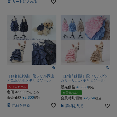
カートに入れる
［お名前刺繍］段フリル岡山
［お名前刺繍］段フリルダン
デニムリボンキャミソール
ガリーリボンキャミソール
販売価格
¥
3,850
タイムセール
税込
定価
¥
3,960
のところ
会員価格あり
販売価格
¥
2,600
税込
会員特別価格
¥
2,750
税込
詳細を見る
詳細を見る