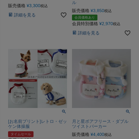
ル
販売価格
¥
3,300
税込
販売価格
¥
3,850
税込
詳細を見る
会員価格あり
会員特別価格
¥
2,970
税込
詳細を見る
[お名前プリント]レトロ・ゼッ
月と星ボアフリース・ダブル
ケン体操服
ツイストパーカー
販売価格
¥
4,400
タイムセール
税込