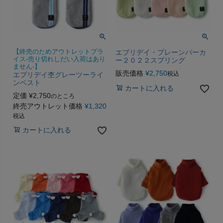
【終売のためアウトレットプラ
エブリデイ・プレーンパーカ
イス-売り切れしだい入荷はあり
ー２０２２スプリング
ません-】
販売価格
¥
2,750
税込
エブリデイ杢グレーツーライ
ンベスト
カートに入れる
定価
¥
2,750
のところ
終売アウトレット価格
¥
1,320
税込
カートに入れる