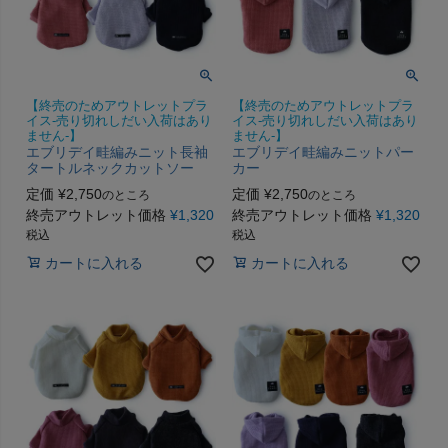
【終売のためアウトレットプラ
【終売のためアウトレットプラ
イス-売り切れしだい入荷はあり
イス-売り切れしだい入荷はあり
ません-】
ません-】
エブリデイ畦編みニット長袖
エブリデイ畦編みニットパー
タートルネックカットソー
カー
定価
¥
2,750
定価
¥
2,750
のところ
のところ
終売アウトレット価格
¥
1,320
終売アウトレット価格
¥
1,320
税込
税込
カートに入れる
カートに入れる