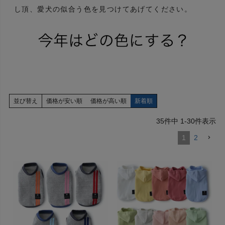
し頂、愛犬の似合う色を見つけてあげてください。
並び替え
価格が安い順
価格が高い順
新着順
35
件中
1
-
30
件表示
1
2