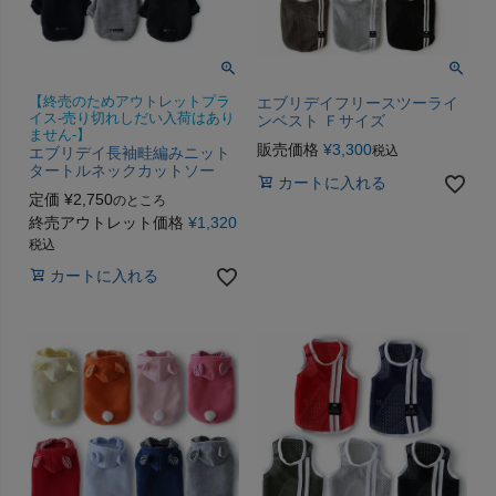
【終売のためアウトレットプラ
エブリデイフリースツーライ
イス-売り切れしだい入荷はあり
ンベスト Ｆサイズ
ません-】
販売価格
¥
3,300
税込
エブリデイ長袖畦編みニット
タートルネックカットソー
カートに入れる
定価
¥
2,750
のところ
終売アウトレット価格
¥
1,320
税込
カートに入れる