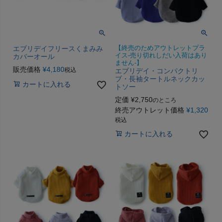
エブリデイフリースくまみみ
【終売のためアウトレットプラ
イス-売り切れしだい入荷はあり
カバーオール
ません-】
販売価格
¥
4,180
税込
エブリデイ・コンパクトリ
ブ・長袖タートルネックカッ
カートに入れる
トソー
定価
¥
2,750
のところ
終売アウトレット価格
¥
1,320
税込
カートに入れる