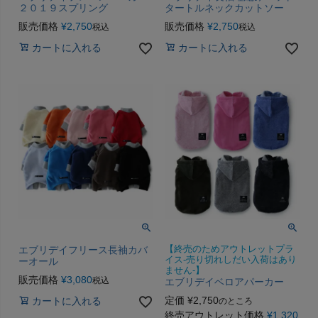
２０１９スプリング
タートルネックカットソー
販売価格
¥
2,750
販売価格
¥
2,750
税込
税込
カートに入れる
カートに入れる
エブリデイフリース長袖カバ
【終売のためアウトレットプラ
イス-売り切れしだい入荷はあり
ーオール
ません-】
販売価格
¥
3,080
税込
エブリデイベロアパーカー
定価
¥
2,750
カートに入れる
のところ
終売アウトレット価格
¥
1,320