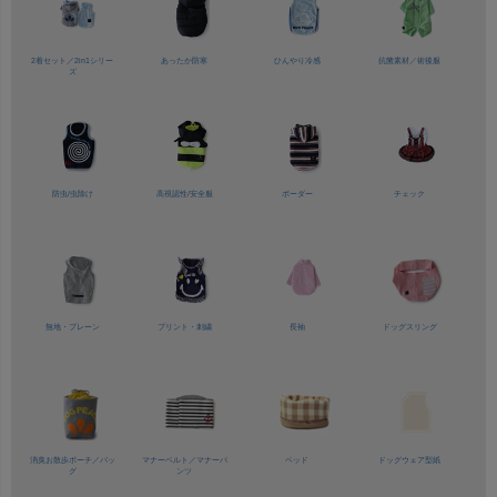
2着セット／
2in1シリー
あったか防寒
ひんやり冷感
抗菌素材／
術後服
ズ
防虫/虫除け
高視認性/
安全服
ボーダー
チェック
無地・プレーン
プリント・刺繍
長袖
ドッグスリング
消臭お散歩ポーチ／バッ
マナーベルト／
マナーパ
ベッド
ドッグウェア型紙
グ
ンツ