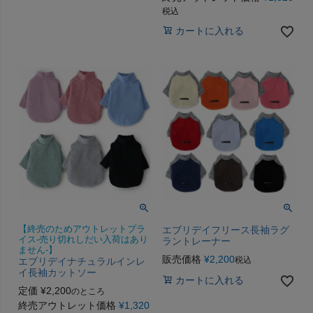
税込
カートに入れる
【終売のためアウトレットプラ
エブリデイフリース長袖ラグ
イス-売り切れしだい入荷はあり
ラントレーナー
ません-】
販売価格
¥
2,200
税込
エブリデイナチュラルインレ
イ長袖カットソー
カートに入れる
定価
¥
2,200
のところ
終売アウトレット価格
¥
1,320