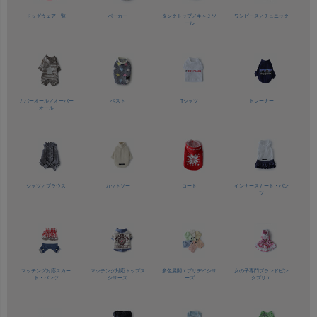
ドッグウェア一覧
パーカー
タンクトップ／
キャミソ
ワンピース／
チュニック
ール
カバーオール／
オーバー
ベスト
Tシャツ
トレーナー
オール
シャツ／
ブラウス
カットソー
コート
インナースカート・パン
ツ
マッチング対応
スカー
マッチング対応
トップス
多色展開
エブリデイシリ
女の子専門ブランド
ピン
ト・パンツ
シリーズ
ーズ
クプリエ