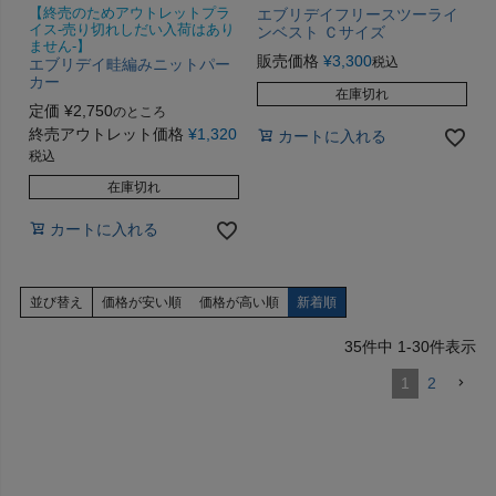
【終売のためアウトレットプラ
エブリデイフリースツーライ
イス-売り切れしだい入荷はあり
ンベスト Ｃサイズ
ません-】
販売価格
¥
3,300
税込
エブリデイ畦編みニットパー
カー
在庫切れ
定価
¥
2,750
のところ
終売アウトレット価格
¥
1,320
カートに入れる
税込
在庫切れ
カートに入れる
並び替え
価格が安い順
価格が高い順
新着順
35
件中
1
-
30
件表示
1
2