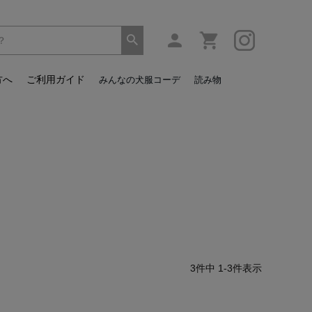
方へ
ご利用ガイド
みんなの犬服コーデ
読み物
3
件中
1
-
3
件表示