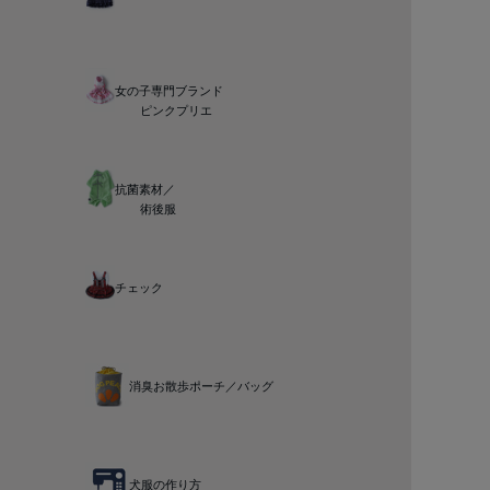
女の子専門ブランド
ピンクプリエ
抗菌素材／
術後服
チェック
消臭お散歩ポーチ／バッグ
犬服の作り方