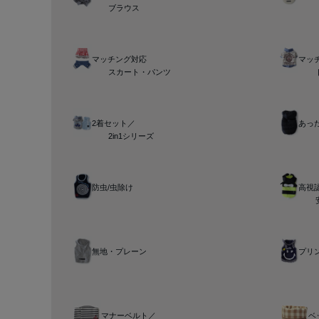
ブラウス
マッチング対応
マッ
スカート・パンツ
2着セット／
あっ
2in1シリーズ
防虫/虫除け
高視認
無地・プレーン
プリ
マナーベルト／
ベ