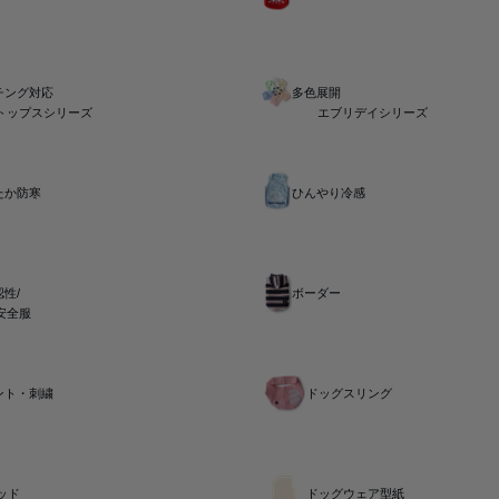
チング対応
多色展開
トップスシリーズ
エブリデイシリーズ
たか防寒
ひんやり冷感
性/
ボーダー
安全服
ント・刺繍
ドッグスリング
ッド
ドッグウェア型紙