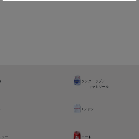
カー
タンクトップ／
キャミソール
ト
Tシャツ
トソー
コート