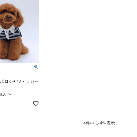
紙]ポロシャツ・ラガー
〜
税込
4
件中
1
-
4
件表示