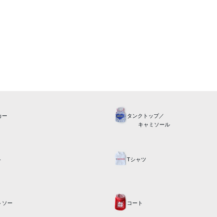
カー
タンクトップ／
キャミソール
ト
Tシャツ
トソー
コート