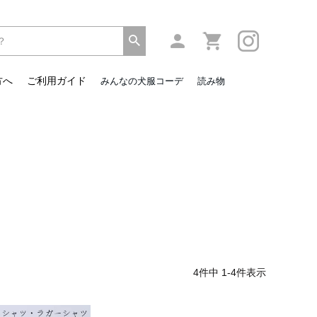
方へ
ご利用ガイド
みんなの犬服コーデ
読み物
4
件中
1
-
4
件表示