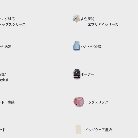
チング対応
多色展開
トップスシリーズ
エブリデイシリーズ
たか防寒
ひんやり冷感
性/
ボーダー
安全服
ント・刺繍
ドッグスリング
ッド
ドッグウェア型紙