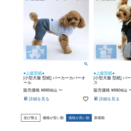
●上級型紙●
●上級型紙●
[小型犬服 型紙] パーカーカバーオ
[小型犬服 型紙] 
ール
ス
販売価格
¥
880
〜
販売価格
¥
880
税込
税込
詳細を見る
詳細を見る
並び替え
価格が安い順
価格が高い順
新着順