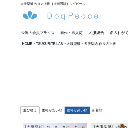
犬服型紙-作り方上級- | 犬服通販ドッグピース
犬服総合
今週の会員プライス
新作・再入荷
名入れが
HOME
TSUKURITE LAB
犬服型紙
犬服型紙-作り方上級-
並び替え
価格が安い順
価格が高い順
新着順