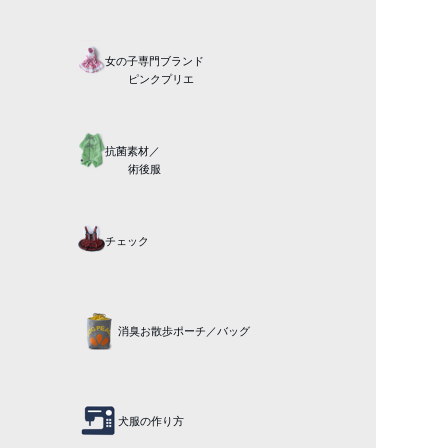
女の子専門ブランド
ピンクプリエ
抗菌素材／
術後服
チェック
消臭お散歩ポーチ／バッグ
犬服の作り方