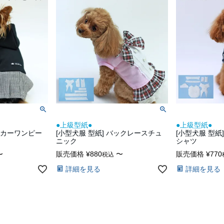
●上級型紙●
●上級型紙●
パーカーワンピー
[小型犬服 型紙] バックレースチュ
[小型犬服 型
ニック
シャツ
〜
販売価格
¥
880
〜
販売価格
¥
770
税込
詳細を見る
詳細を見る