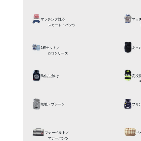
マッチング対応
マッ
スカート・パンツ
2着セット／
あっ
2in1シリーズ
防虫/虫除け
高視認
無地・プレーン
プリ
マナーベルト／
ベ
マナーパンツ