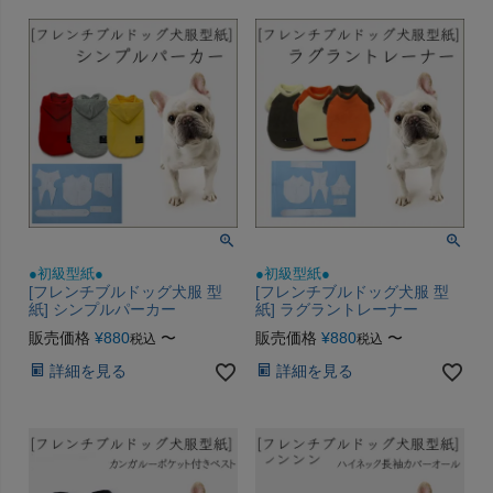
●初級型紙●
●初級型紙●
[フレンチブルドッグ犬服 型
[フレンチブルドッグ犬服 型
紙] シンプルパーカー
紙] ラグラントレーナー
販売価格
¥
880
〜
販売価格
¥
880
〜
税込
税込
詳細を見る
詳細を見る