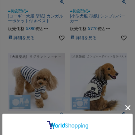
●初級型紙●
●初級型紙●
[コーギー犬服 型紙] カンガル
[小型犬服 型紙] シンプルパー
ーポケット付きベスト
カー
販売価格
¥
880
〜
販売価格
¥
770
〜
税込
税込
詳細を見る
詳細を見る
●初級型紙●
●初級型紙●
[小型犬服 型紙] カンガルーポ
[小型犬服 型紙] ラグラントレ
ケット付きベスト
ーナー