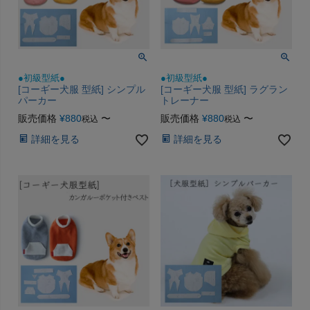
●初級型紙●
●初級型紙●
[コーギー犬服 型紙] シンプル
[コーギー犬服 型紙] ラグラン
パーカー
トレーナー
販売価格
¥
880
〜
販売価格
¥
880
〜
税込
税込
詳細を見る
詳細を見る