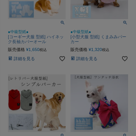
●中級型紙●
●中級型紙●
[コーギー犬服 型紙] ハイネッ
[小型犬服 型紙] くまみみパー
ク長袖カバーオール
カー
販売価格
¥
1,650
販売価格
¥
1,320
税込
税込
詳細を見る
詳細を見る