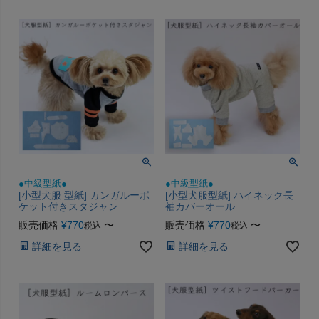
●中級型紙●
●中級型紙●
[小型犬服 型紙] カンガルーポ
[小型犬服型紙] ハイネック長
ケット付きスタジャン
袖カバーオール
販売価格
¥
770
〜
販売価格
¥
770
〜
税込
税込
詳細を見る
詳細を見る