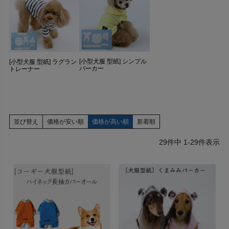
[小型犬服 型紙] シンプル
[小型犬服 型紙] ラグラン
パーカー
トレーナー
並び替え
価格が安い順
価格が高い順
新着順
29
件中
1
-
29
件表示