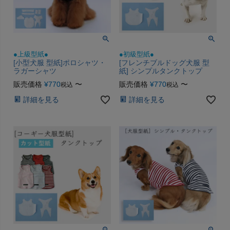
●上級型紙●
●初級型紙●
[小型犬服 型紙]ポロシャツ・
[フレンチブルドッグ犬服 型
ラガーシャツ
紙] シンプルタンクトップ
販売価格
¥
770
〜
販売価格
¥
770
〜
税込
税込
詳細を見る
詳細を見る