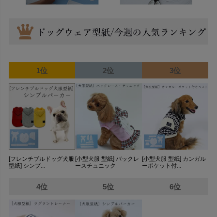
1位
2位
3位
[フレンチブルドッグ犬服
[小型犬服 型紙] バックレ
[小型犬服 型紙] カンガル
型紙] シンプ...
ースチュニック
ーポケット付...
4位
5位
6位