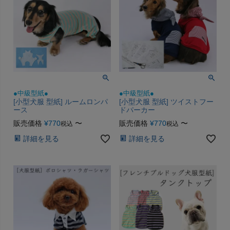
●中級型紙●
●中級型紙●
[小型犬服 型紙] ルームロンパ
[小型犬服 型紙] ツイストフー
ース
ドパーカー
販売価格
¥
770
〜
販売価格
¥
770
〜
税込
税込
詳細を見る
詳細を見る