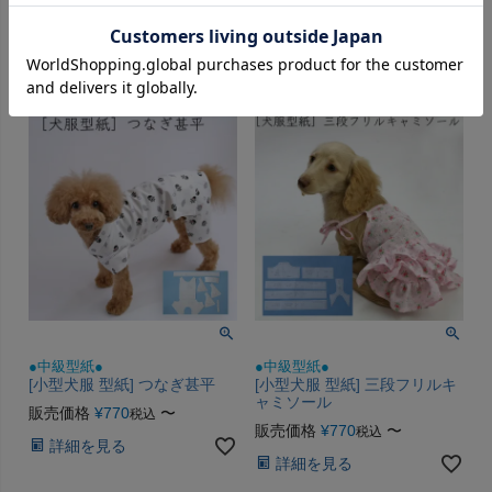
販売価格
¥
770
〜
販売価格
¥
770
〜
税込
税込
詳細を見る
詳細を見る
●中級型紙●
●中級型紙●
[小型犬服 型紙] つなぎ甚平
[小型犬服 型紙] 三段フリルキ
ャミソール
販売価格
¥
770
〜
税込
販売価格
¥
770
〜
税込
詳細を見る
詳細を見る