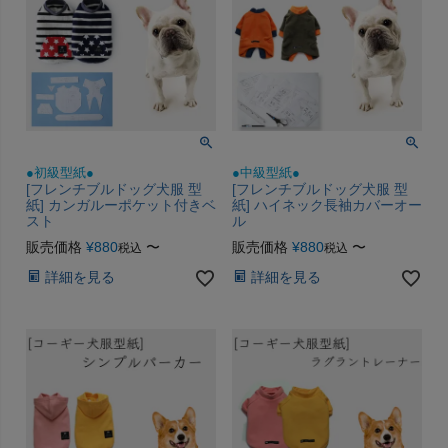
●初級型紙●
●中級型紙●
[フレンチブルドッグ犬服 型
[フレンチブルドッグ犬服 型
紙] カンガルーポケット付きベ
紙] ハイネック長袖カバーオー
スト
ル
販売価格
¥
880
〜
販売価格
¥
880
〜
税込
税込
詳細を見る
詳細を見る