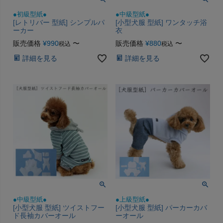
●初級型紙●
●中級型紙●
[レトリバー 型紙] シンプルパ
[小型犬服 型紙] ワンタッチ浴
ーカー
衣
販売価格
¥
990
〜
販売価格
¥
880
〜
税込
税込
詳細を見る
詳細を見る
●上級型紙●
●中級型紙●
[小型犬服 型紙] パーカーカバ
[小型犬服 型紙] ツイストフー
ーオール
ド長袖カバーオール