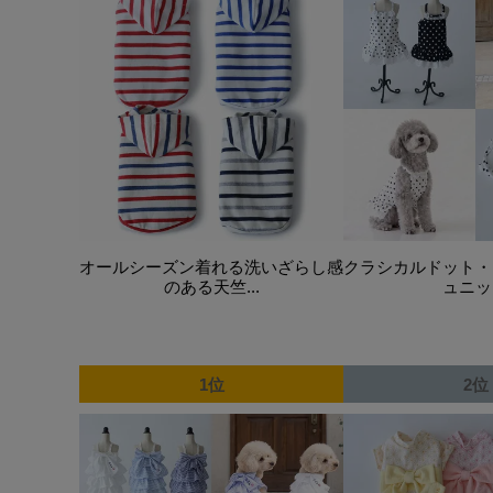
オールシーズン着れる洗いざらし感
クラシカルドット・
のある天竺...
ュニッ
1位
2位