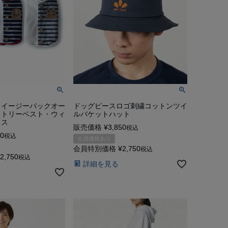
］イージーバックオー
ドッグピースロゴ刺繍コットンツイ
メトリーベスト・ウィ
ルバケットハット
イス
販売価格
¥
3,850
税込
60
税込
会員価格あり
会員特別価格
¥
2,750
税込
2,750
税込
詳細を見る