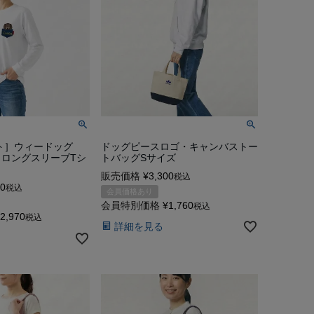
ドッグピースロゴ・キャンバストー
ト］ウィードッグ
トバッグSサイズ
ロングスリーブTシ
販売価格
¥
3,300
税込
50
税込
会員価格あり
会員特別価格
¥
1,760
税込
2,970
税込
詳細を見る