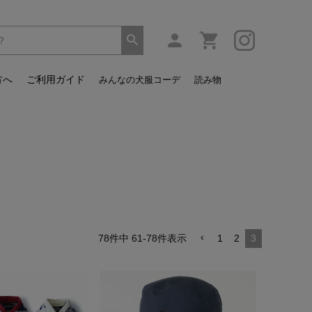
方へ
ご利用ガイド
みんなの犬服コーデ
読み物
78
件中
61
-
78
件表示
1
2
3