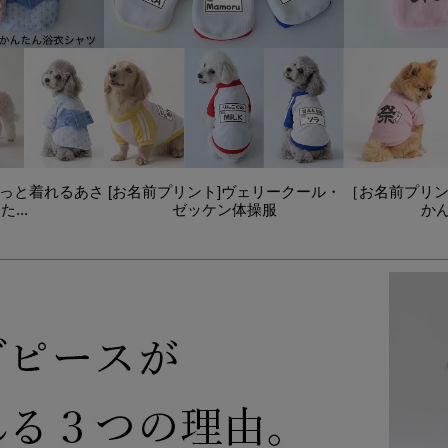
っと着れるあさ
[お名前プリント]ヴェリークール・
［お名前プリ
...
ゼッケン体操服
かん