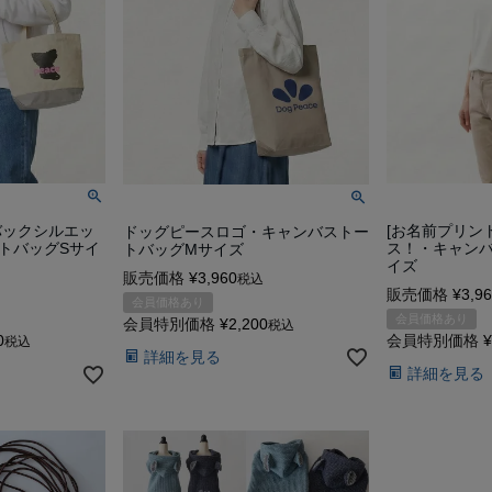
バックシルエッ
[お名前プリン
ドッグピースロゴ・キャンバストー
トバッグSサイ
ス！・キャン
トバッグMサイズ
イズ
販売価格
¥
3,960
税込
販売価格
¥
3,9
会員価格あり
会員価格あり
会員特別価格
¥
2,200
税込
0
会員特別価格
¥
税込
詳細を見る
詳細を見る