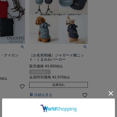
チ・ナイロン
［お名前刺繍］ジャガード織ニッ
ト・くまみみパーカー
販売価格
¥
3,850
税込
会員価格あり
会員特別価格
¥
2,970
税込
0
税込
在庫切れ
詳細を見る