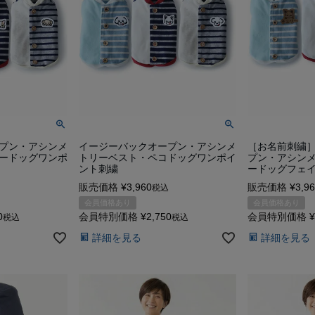
プン・アシンメ
イージーバックオープン・アシンメ
［お名前刺繍
ードッグワンポ
トリーベスト・ペコドッグワンポイ
プン・アシン
ント刺繍
ードッグフェ
販売価格
¥
3,960
販売価格
¥
3,9
税込
会員価格あり
会員価格あり
0
会員特別価格
¥
2,750
会員特別価格
¥
税込
税込
詳細を見る
詳細を見る