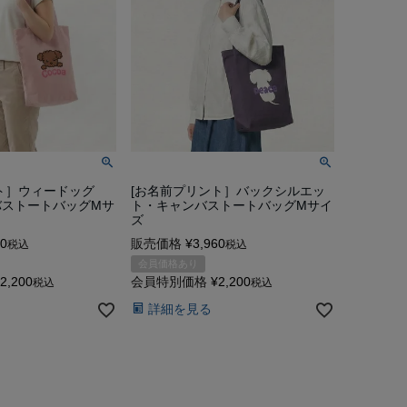
ト］ウィードッグ
[お名前プリント］バックシルエッ
バストートバッグMサ
ト・キャンバストートバッグMサイ
ズ
60
販売価格
¥
3,960
税込
税込
会員価格あり
2,200
会員特別価格
¥
2,200
税込
税込
詳細を見る