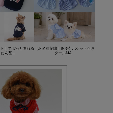
ント］すぽっと着れる
［お名前刺繍］保冷剤ポケット付き
たん甚...
クールMA...