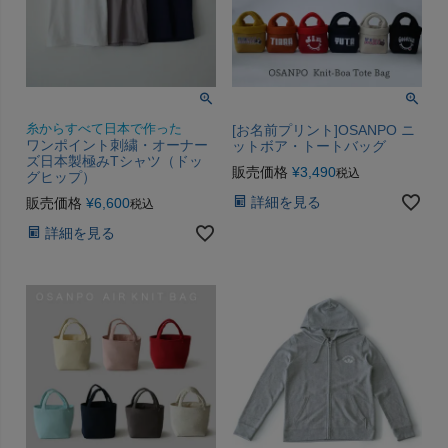
糸からすべて日本で作った
[お名前プリント]OSANPO ニ
ワンポイント刺繍・オーナー
ットボア・トートバッグ
ズ日本製極みTシャツ（ドッ
販売価格
¥
3,490
税込
グヒップ）
詳細を見る
販売価格
¥
6,600
税込
詳細を見る