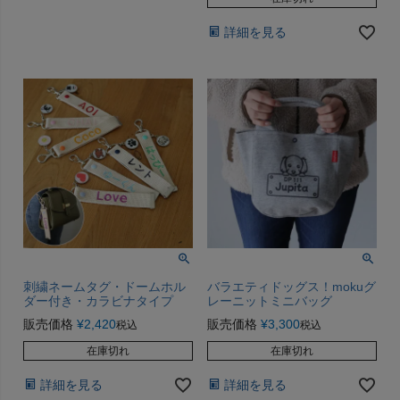
詳細を見る
刺繍ネームタグ・ドームホル
バラエティドッグス！mokuグ
ダー付き・カラビナタイプ
レーニットミニバッグ
販売価格
¥
2,420
販売価格
¥
3,300
税込
税込
在庫切れ
在庫切れ
詳細を見る
詳細を見る