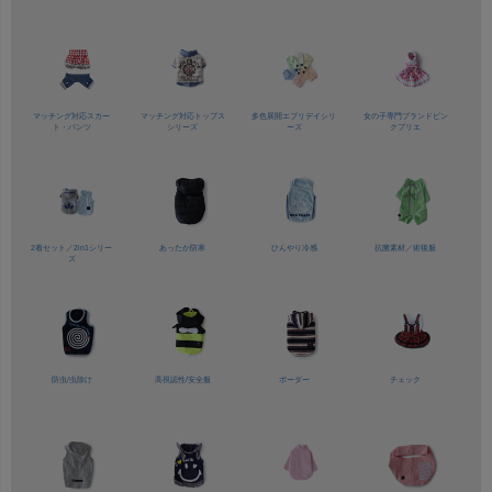
マッチング対応
スカー
マッチング対応
トップス
多色展開
エブリデイシリ
女の子専門ブランド
ピン
ト・パンツ
シリーズ
ーズ
クプリエ
2着セット／
2in1シリー
あったか防寒
ひんやり冷感
抗菌素材／
術後服
ズ
防虫/虫除け
高視認性/
安全服
ボーダー
チェック