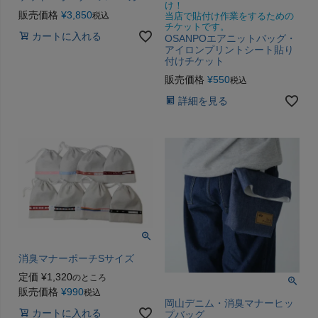
け！
販売価格
¥
3,850
税込
当店で貼付け作業をするための
チケットです。
カートに入れる
OSANPOエアニットバッグ・
アイロンプリントシート貼り
付けチケット
販売価格
¥
550
税込
詳細を見る
消臭マナーポーチSサイズ
定価
¥
1,320
のところ
販売価格
¥
990
税込
岡山デニム・消臭マナーヒッ
カートに入れる
プバッグ