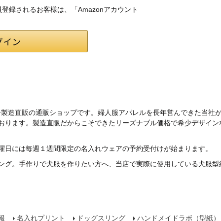
会員登録されるお客様は、「Amazonアカウント
ー製造直販の通販ショップです。婦人服アパレルを長年営んできた当社
ております。製造直販だからこそできたリーズナブル価格で希少デザイン
曜日には毎週１週間限定の名入れウェアの予約受付けが始まります。
ング。手作りで犬服を作りたい方へ、当店で実際に使用している犬服型
報
名入れプリント
ドッグスリング
ハンドメイドラボ（型紙）