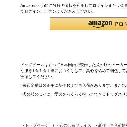
Amazon.co.jpにご登録の情報を利用してログインまたは
でログイン」ボタンよりお進みください。
ドッグピースはすべて日本国内で製作した犬の服のメーカ
な服を1着１着丁寧におつくりして、真心を込めて梱包し
実感してください。
○毎週金曜日の正午に新作および再入荷があります。また水
○犬の服のほかに、愛犬をらくらく抱っこできるドッグスリ
トップページ
今週の会員プライス
新作・再入荷情