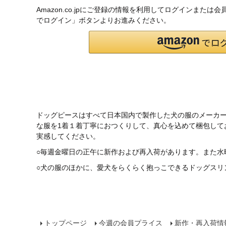
Amazon.co.jpにご登録の情報を利用してログインまたは
でログイン」ボタンよりお進みください。
ドッグピースはすべて日本国内で製作した犬の服のメーカ
な服を1着１着丁寧におつくりして、真心を込めて梱包し
実感してください。
○毎週金曜日の正午に新作および再入荷があります。また水
○犬の服のほかに、愛犬をらくらく抱っこできるドッグスリ
トップページ
今週の会員プライス
新作・再入荷情