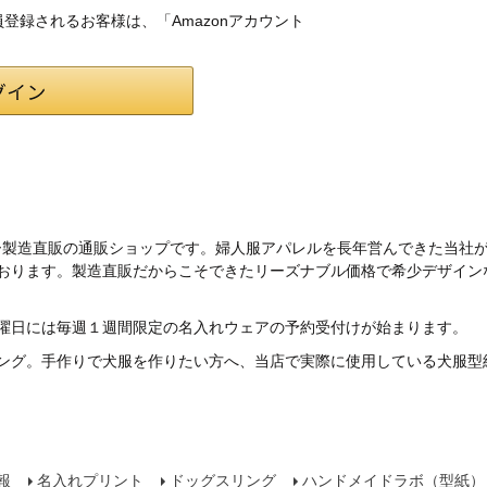
会員登録されるお客様は、「Amazonアカウント
ー製造直販の通販ショップです。婦人服アパレルを長年営んできた当社
ております。製造直販だからこそできたリーズナブル価格で希少デザイン
曜日には毎週１週間限定の名入れウェアの予約受付けが始まります。
ング。手作りで犬服を作りたい方へ、当店で実際に使用している犬服型
報
名入れプリント
ドッグスリング
ハンドメイドラボ（型紙）