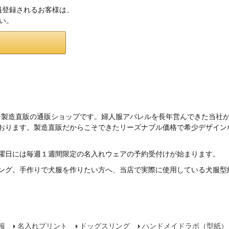
会員登録されるお客様は、
さい。
ー製造直販の通販ショップです。婦人服アパレルを長年営んできた当社
ております。製造直販だからこそできたリーズナブル価格で希少デザイン
曜日には毎週１週間限定の名入れウェアの予約受付けが始まります。
ング。手作りで犬服を作りたい方へ、当店で実際に使用している犬服型
報
名入れプリント
ドッグスリング
ハンドメイドラボ（型紙）