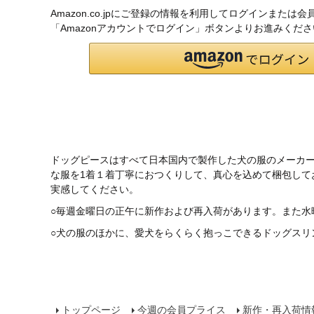
Amazon.co.jpにご登録の情報を利用してログインまたは
「Amazonアカウントでログイン」ボタンよりお進みくだ
ドッグピースはすべて日本国内で製作した犬の服のメーカ
な服を1着１着丁寧におつくりして、真心を込めて梱包し
実感してください。
○毎週金曜日の正午に新作および再入荷があります。また水
○犬の服のほかに、愛犬をらくらく抱っこできるドッグスリ
トップページ
今週の会員プライス
新作・再入荷情