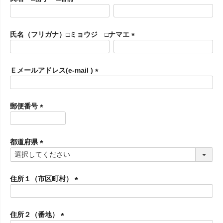
(
必
須
氏名（フリガナ）□ミョウジ □ナマエ
)
(
必
須
Ｅメールアドレス(e-mail )
)
(
必
須
郵便番号
)
(
必
須
都道府県
)
(
必
須
住所１（市区町村）
)
(
必
須
住所２（番地）