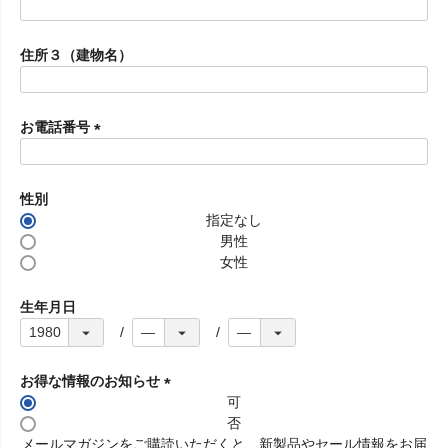
)
(
必
須
住所３（建物名）
)
お電話番号
(
必
須
性別
)
指定なし
男性
女性
生年月日
お得な情報のお知らせ
可
(
否
必
メールマガジンをご購読いただくと、新製品やセール情報をお届