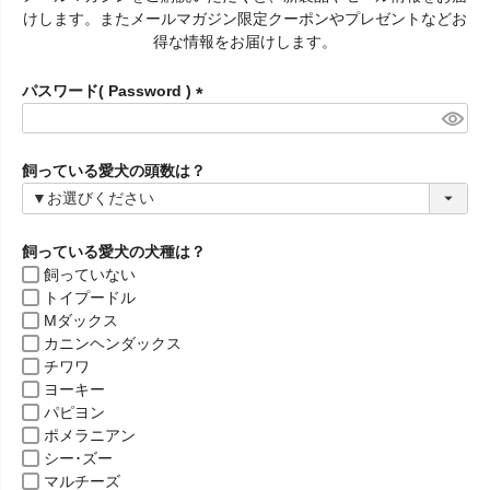
須
けします。またメールマガジン限定クーポンやプレゼントなどお
)
得な情報をお届けします。
パスワード( Password )
(
必
須
飼っている愛犬の頭数は？
)
飼っている愛犬の犬種は？
飼っていない
トイプードル
Mダックス
カニンヘンダックス
チワワ
ヨーキー
パピヨン
ポメラニアン
シー･ズー
マルチーズ