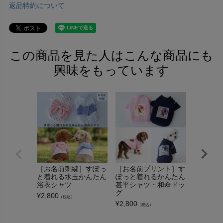
返品特約について
この商品を見た人はこんな商品にも
興味をもっています
［お名前刺繍］すぽっ
［お名前プリント］す
リップル
と着れる水玉かんたん
ぽっと着れるかんたん
タッチ浴
浴衣シャツ
甚平シャツ・和傘ドッ
¥
3,520
（
グ
¥
2,800
（税込）
¥
2,800
（税込）