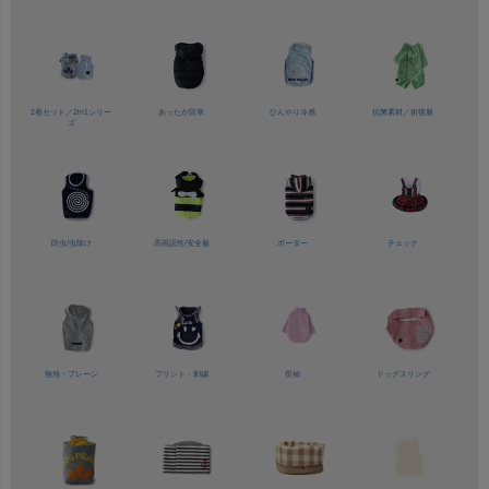
2着セット／
2in1シリー
あったか防寒
ひんやり冷感
抗菌素材／
術後服
ズ
防虫/虫除け
高視認性/
安全服
ボーダー
チェック
無地・プレーン
プリント・刺繍
長袖
ドッグスリング