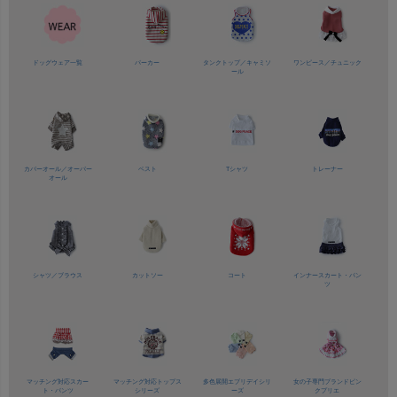
ドッグウェア一覧
パーカー
タンクトップ／
キャミソ
ワンピース／
チュニック
ール
カバーオール／
オーバー
ベスト
Tシャツ
トレーナー
オール
シャツ／
ブラウス
カットソー
コート
インナースカート・パン
ツ
マッチング対応
スカー
マッチング対応
トップス
多色展開
エブリデイシリ
女の子専門ブランド
ピン
ト・パンツ
シリーズ
ーズ
クプリエ