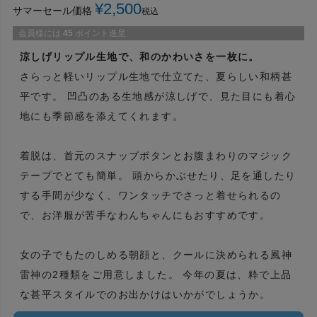
¥
2,500
サマーセール価格
税込
会員様には
45
ポイント進呈
涼しげリップル生地で、和のかわいさを一枚に。
さらっと軽いリップル生地で仕立てた、夏らしい和柄甚
平です。 凹凸のある生地感が涼しげで、見た目にも着心
地にも季節感を添えてくれます。
着脱は、首元のスナップボタンとお腹まわりのマジック
テープでとても簡単。 頭からかぶせたり、足を通したり
する手間が少なく、ワンタッチでさっと着せられるの
で、お洋服が苦手なわんちゃんにもおすすめです。
女の子でもたのしめる朝顔と、クールに決められる風神
雷神の2種類をご用意しました。 今年の夏は、粋で上品
な甚平スタイルでのお出かけはいかがでしょうか。