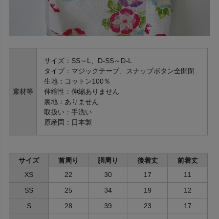
サイズ：SS～L、D-SS～D-L
タイプ：マジックテープ、スナップボタン全開閉
生地：コットン100％
素材等
伸縮性：伸縮ありません
裏地：ありません
取扱い：手洗い
原産国：日本製
サイズ
首周り
胴周り
後着丈
前着丈
XS
22
30
17
11
SS
25
34
19
12
S
28
39
23
17