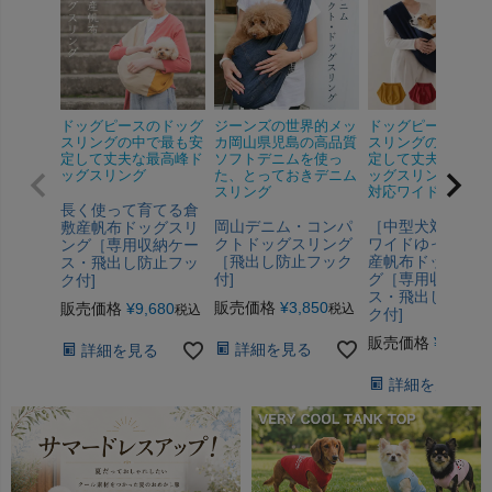
ドッグピースのドッグ
ジーンズの世界的メッ
ドッグピースのド
スリングの中で最も安
カ岡山県児島の高品質
スリングの中で最
定して丈夫な最高峰ド
ソフトデニムを使っ
定して丈夫な最高
ッグスリング
た、とっておきデニム
ッグスリングに中
スリング
対応ワイドタイプ
長く使って育てる倉
岡山デニム・コンパ
［中型犬対応］深
敷産帆布ドッグスリ
クトドッグスリング
ワイドゆったり倉
ング［専用収納ケー
［飛出し防止フック
産帆布ドッグスリ
ス・飛出し防止フッ
付]
グ［専用収納ケー
ク付]
ス・飛出し防止フ
販売価格
¥
3,850
販売価格
¥
9,680
税込
税込
ク付]
販売価格
¥
9,680
詳細を見る
詳細を見る
詳細を見る