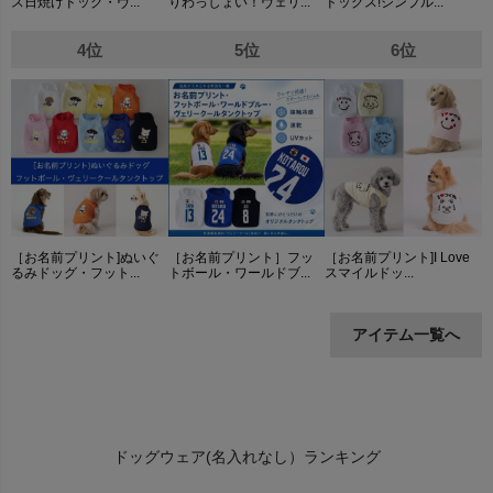
ス日焼けドッグ・ヴ...
りわっしょい！ヴェリ...
ドッグス!シンプル...
4位
5位
6位
［お名前プリント]ぬいぐ
［お名前プリント］フッ
［お名前プリント]I Love
るみドッグ・フット...
トボール・ワールドブ...
スマイルドッ...
アイテム一覧へ
ドッグウェア(名入れなし）ランキング