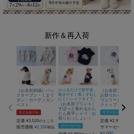
新作＆再入荷
［お名前刺繍］バッ
かぶるだけで甚平姿。
［お名前プリント
動きやすく着くずれし
クオープン・くまリ
お祭りわっしょい
にくいシャツタイプ。
ボン・カーディガン
ヴェリークールタ
［お名前プリント］
ベスト
クトップ
すぽっと着れるかん
タイムセール
サマーセール
たん甚平シャツ・お
祭りわっしょい！
定価
¥
3,520
定価
¥
2,970
のところ
のとこ
サマーセール
販売価格
¥
2,200
サマーセール価格
税込
¥
2,000
定価
¥
3,850