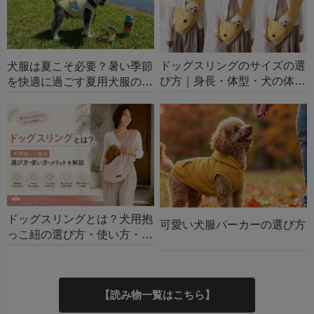
ドッグスリングのサイズの選
犬服は夏こそ必要？暑い季節
び方｜身長・体型・犬の体重
を快適に過ごす夏用犬服の選
で失敗しないコツ
び方
ドッグスリングとは？犬用抱
可愛い犬服パーカーの選び方
っこ紐の選び方・使い方・メ
リットを解説
【読み物一覧はこちら】