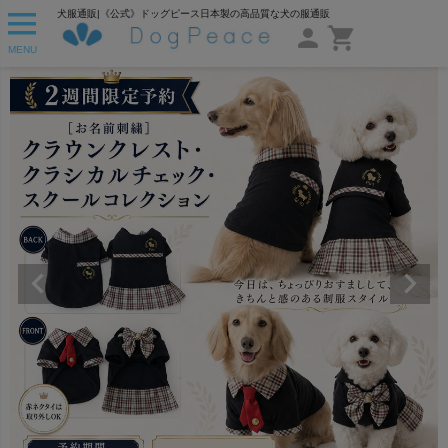
犬服通販|《公式》ドッグピース日本製の高品質な犬の服通販
MENU