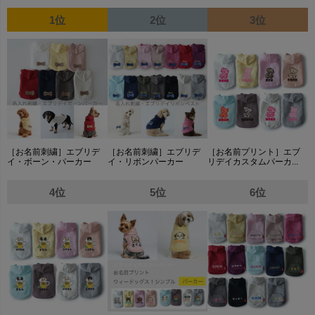
1位
2位
3位
［お名前刺繍］エブリデ
［お名前刺繍］エブリデ
［お名前プリント］エブ
イ・ボーン・パーカー
イ・リボンパーカー
リデイカスタムパーカ...
4位
5位
6位