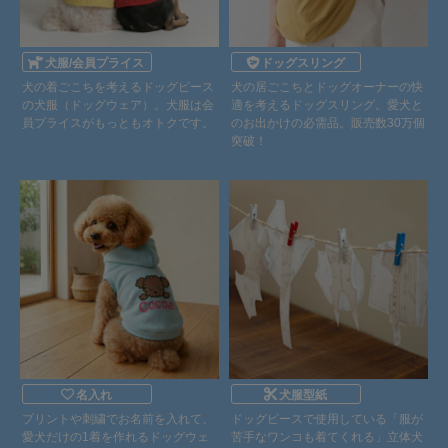
犬服/会員プライス
ドッグスリング
犬の着ごこちを考えるドッグピース
犬の居ごこちとドッグオーナーの快
の犬服（ドッグウェア）。犬服は会
適を考えるドッグスリング。愛犬と
員プライスがもっともオトクです。
のお出かけの必需品。販売数30万個
突破！
名入れ
犬服型紙
プリントや刺繍でお名前を入れて、
ドッグピースで使用している「服が
愛犬だけの1着を作れるドッグウェ
苦手なワンコも着てくれる」立体犬