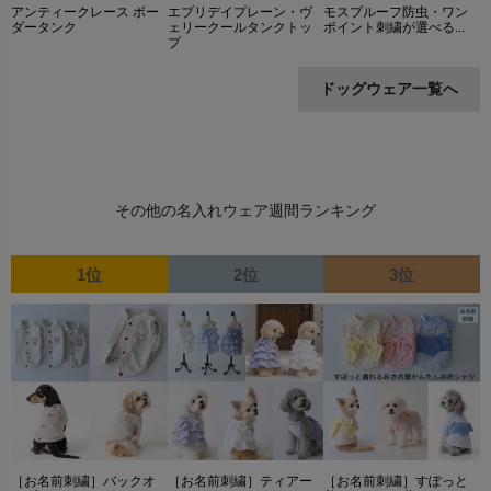
アンティークレース ボー
エブリデイプレーン・ヴ
モスプルーフ防虫・ワン
ダータンク
ェリークールタンクトッ
ポイント刺繍が選べる...
プ
ドッグウェア一覧へ
その他の名入れウェア週間ランキング
1位
2位
3位
［お名前刺繍］バックオ
［お名前刺繍］ティアー
［お名前刺繍］すぽっと