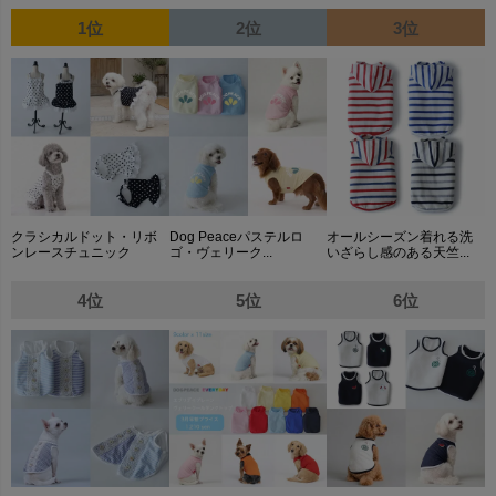
1位
2位
3位
クラシカルドット・リボ
Dog Peaceパステルロ
オールシーズン着れる洗
ンレースチュニック
ゴ・ヴェリーク...
いざらし感のある天竺...
4位
5位
6位