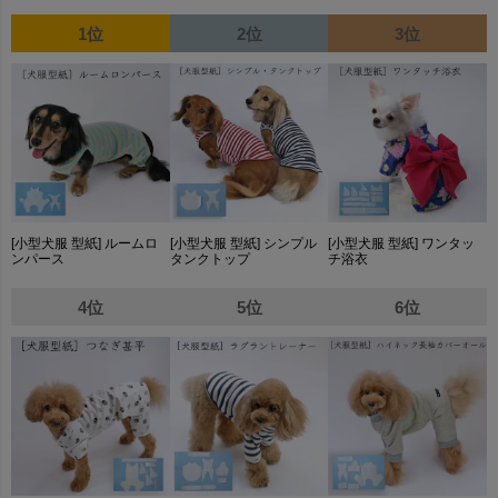
1位
2位
3位
[小型犬服 型紙] ルームロ
[小型犬服 型紙] シンプル
[小型犬服 型紙] ワンタッ
ンパース
タンクトップ
チ浴衣
4位
5位
6位