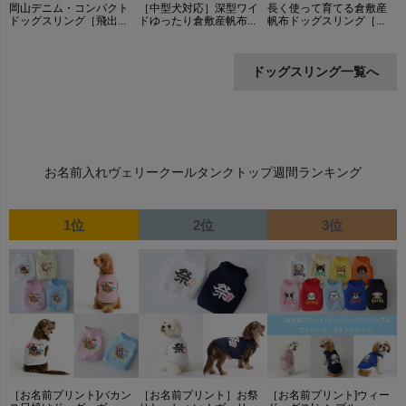
岡山デニム・コンパクト
［中型犬対応］深型ワイ
長く使って育てる倉敷産
ドッグスリング［飛出...
ドゆったり倉敷産帆布...
帆布ドッグスリング［...
ドッグスリング一覧へ
お名前入れヴェリークールタンクトップ週間ランキング
1位
2位
3位
［お名前プリント]バカン
［お名前プリント］お祭
［お名前プリント]ウィー