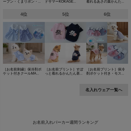
ープン・くまリボン・...
ドサマーKOKAGE...
着れるあさの葉かんた...
4位
5位
6位
［お名前刺繍］保冷剤ポ
［お名前プリント］すぽ
［お名前プリント］保冷
ケット付きクールMA...
っと着れるかんたん甚...
剤ポケット付き・モス...
名入れウェア一覧へ
お名前入れパーカー週間ランキング