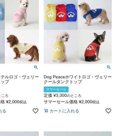
eパステルロゴ・ヴェリー
Dog Peaceホワイトロゴ・ヴェリー
トップ
クールタンクトップ
サマーセール
定価
¥
3,300
ところ
のところ
価格
¥
2,000
サマーセール価格
¥
2,000
税込
税込
れる
カートに入れる