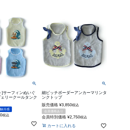
ト]サーフィンぬいぐ
細ピッチボーダーアンカーマリンタ
ヴェリークールタンク
ンクトップ
販売価格
¥
3,850
税込
触冷感
会員価格あり
00
税込
会員特別価格
¥
2,750
税込
カートに入れる