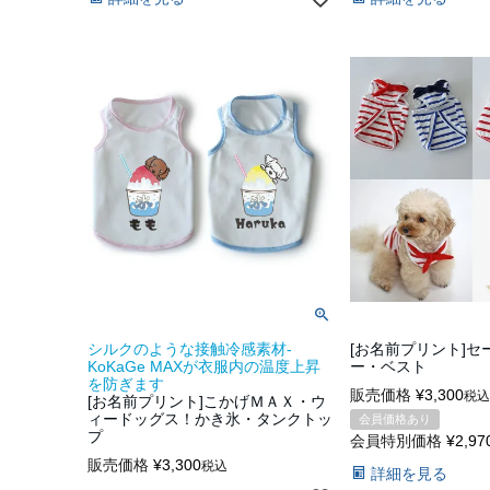
シルクのような接触冷感素材-
[お名前プリント]セ
KoKaGe MAXが衣服内の温度上昇
ー・ベスト
を防ぎます
販売価格
¥
3,300
税込
[お名前プリント]こかげＭＡＸ・ウ
ィードッグス！かき氷・タンクトッ
会員価格あり
プ
会員特別価格
¥
2,97
販売価格
¥
3,300
税込
詳細を見る