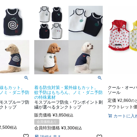
線もカット。
着る防虫対策・紫外線もカット。
クール・オー
ノミ・ダニ予防
蚊予防はもちろん、ノミ・ダニ予防
ソール
の特殊素材
定価
¥
2,860
の
モスプルーフ防
モスプルーフ防虫・ワンポイント刺
アウトレット
クトップ
繍が選べるタンクトップ
販売価格
¥
3,850
税込
カートに入
会員価格あり
2,500
税込
会員特別価格
¥
3,300
税込
詳細を見る