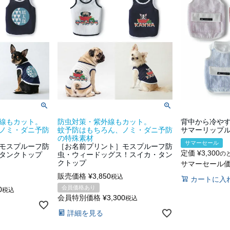
線もカット。
防虫対策・紫外線もカット。
背中から冷や
ノミ・ダニ予防
蚊予防はもちろん、ノミ・ダニ予防
サマーリップ
の特殊素材
サマーセール
モスプルーフ防
［お名前プリント］モスプルーフ防
定価
¥
3,300
の
タンクトップ
虫・ウィードッグス！スイカ・タン
クトップ
サマーセール
販売価格
¥
3,850
税込
カートに入
会員価格あり
0
税込
会員特別価格
¥
3,300
税込
詳細を見る