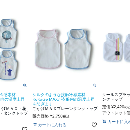
冷感素材-
シルクのような接触冷感素材-
クールスプラ
衣服内の温度上昇
KoKaGe MAXが衣服内の温度上昇
ンクトップ
を防ぎます
定価
¥
2,420
の
こかげＭＡＸ・花
こかげＭＡＸプレーンタンクトップ
アウトレット
・タンクトップ
販売価格
¥
2,750
税込
カートに入
カートに入れる