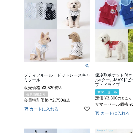
プティフルール・ドットレースキャ
保冷剤ポケット付き
ミソール
ル×クールMAXド
プ・ドライブ
販売価格
¥
3,520
税込
サマーセール
会員価格あり
定価
¥
3,300
のところ
会員特別価格
¥
2,750
税込
サマーセール価格
¥
カートに入れる
カートに入れる