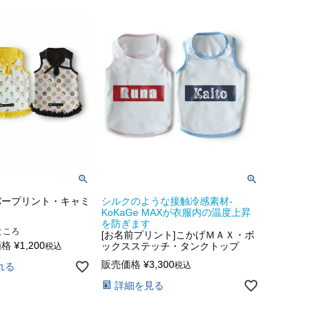
バープリント・キャミ
シルクのような接触冷感素材-
KoKaGe MAXが衣服内の温度上昇
を防ぎます
ところ
[お名前プリント]こかげＭＡＸ・ボ
価格
¥
1,200
ックスステッチ・タンクトップ
税込
販売価格
¥
3,300
税込
れる
詳細を見る