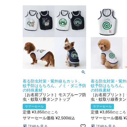
着る防虫対策・紫外線もカット。
着る防虫対策・紫外
蚊予防はもちろん、ノミ・ダニ予防
蚊予防はもちろん、
の特殊素材
の特殊素材
［お名前プリント］モスプルーフ防
［お名前プリント］
虫・蚊取り豚タンクトップ
虫・蚊取り線香タン
サマーセール
サマーセール
定価
¥
3,850
定価
¥
3,850
のところ
のところ
サマーセール価格
¥
2,500
サマーセール価格
¥
税込
詳細を見る
詳細を見る