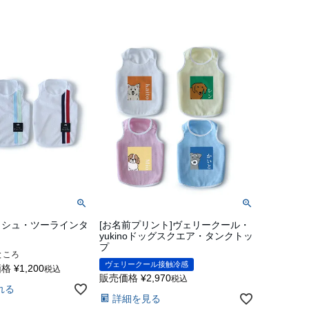
ッシュ・ツーラインタ
[お名前プリント]ヴェリークール・
yukinoドッグスクエア・タンクトッ
プ
ところ
ヴェリークール接触冷感
価格
¥
1,200
税込
販売価格
¥
2,970
税込
れる
詳細を見る