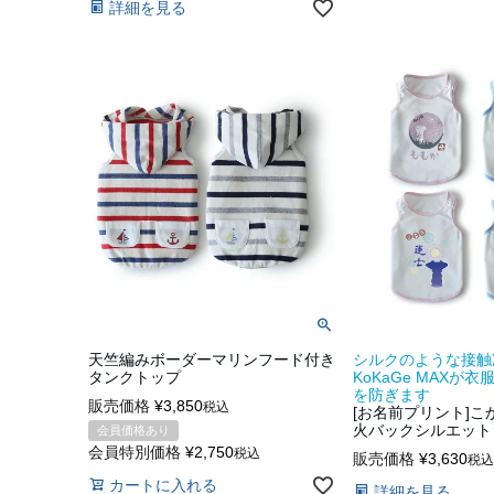
詳細を見る
天竺編みボーダーマリンフード付き
シルクのような接触
タンクトップ
KoKaGe MAXが
を防ぎます
販売価格
¥
3,850
税込
[お名前プリント]
火バックシルエット
会員価格あり
会員特別価格
¥
2,750
税込
販売価格
¥
3,630
税込
カートに入れる
詳細を見る