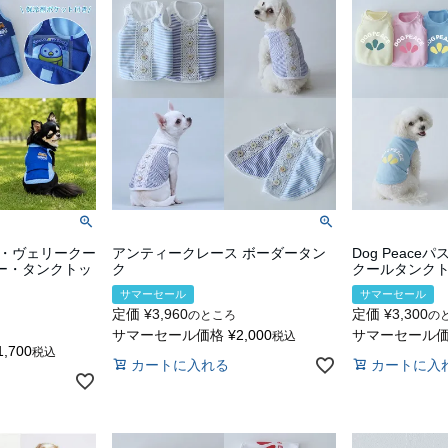
・ヴェリークー
アンティークレース ボーダータン
Dog Peac
ビー・タンクトッ
ク
クールタンク
サマーセール
サマーセール
定価
¥
3,960
定価
¥
3,300
のところ
の
サマーセール価格
¥
2,000
サマーセール
税込
1,700
税込
カートに入れる
カートに入