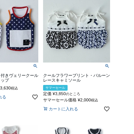
ト付きヴェリークール
クールフラワープリント・バルーン
トップ
レースキャミソール
3,630
サマーセール
税込
定価
¥
3,850
のところ
れる
サマーセール価格
¥
2,000
税込
カートに入れる