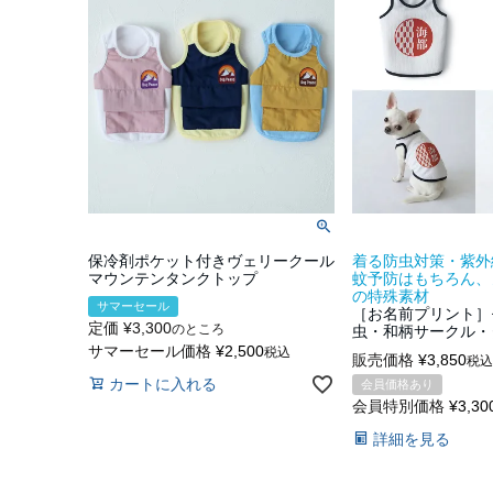
保冷剤ポケット付きヴェリークール
着る防虫対策・紫外
マウンテンタンクトップ
蚊予防はもちろん、
の特殊素材
サマーセール
［お名前プリント］
定価
¥
3,300
のところ
虫・和柄サークル・
サマーセール価格
¥
2,500
税込
販売価格
¥
3,850
税込
カートに入れる
会員価格あり
会員特別価格
¥
3,30
詳細を見る