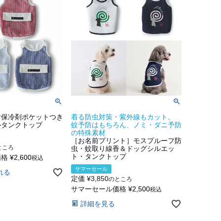
す保冷剤ポケットつき
着る防虫対策・紫外線もカット。
ルタンクトップ
蚊予防はもちろん、ノミ・ダニ予防
の特殊素材
［お名前プリント］モスプルーフ防
ところ
虫・蚊取り線香＆ドッグシルエッ
ト・タンクトップ
価格
¥
2,600
税込
サマーセール
れる
定価
¥
3,850
のところ
サマーセール価格
¥
2,500
税込
詳細を見る