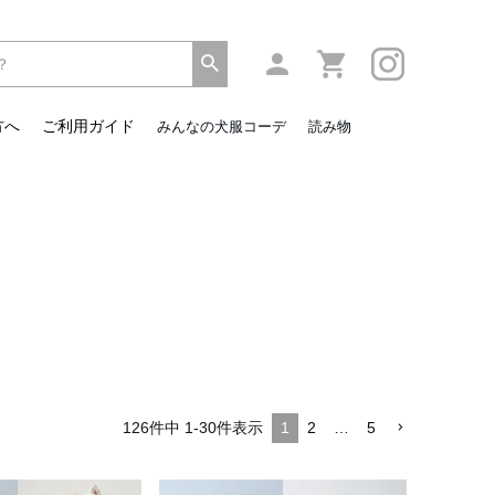
方へ
ご利用ガイド
みんなの犬服コーデ
読み物
126
件中
1
-
30
件表示
1
2
…
5