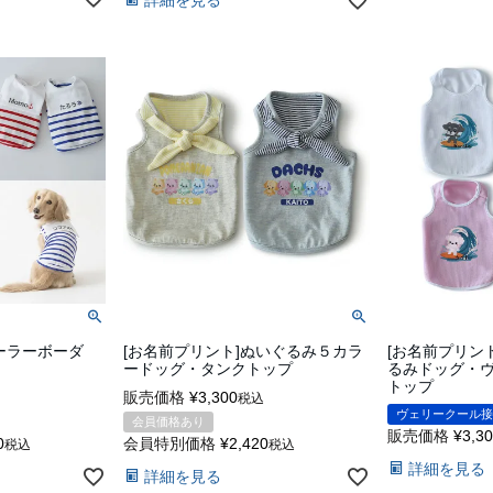
ーラーボーダ
[お名前プリント]ぬいぐるみ５カラ
[お名前プリン
ードッグ・タンクトップ
るみドッグ・
トップ
販売価格
¥
3,300
税込
ヴェリークール接
会員価格あり
販売価格
¥
3,3
0
会員特別価格
¥
2,420
税込
税込
詳細を見る
詳細を見る