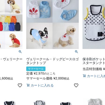
・ヴェリークー
ヴェリークール・ドッグピースロゴ
保冷剤ポケッ
タンクトップ
スタータンク
当店特別価格
¥
サマーセール
定価
¥
2,970
のところ
カートに入
1,600
サマーセール価格
¥
2,000
税込
税込
カートに入れる