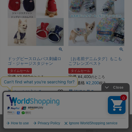
ドッグピースロムバス刺繍ロ
［お名前デニムタグ］もこも
ゴ・ジャージスタジャン
こフレンズベスト
タイムセール
タイムセール
定価
¥
3,960
定価
¥
4,400
のところ
のところ
当店通常価格
¥
2,200
販売価格
¥
2,200
税込
税込
カートに入れる
詳細を見る
並び替え
価格が安い順
価格が高い順
新着順
491
件中
1
-
30
件表示
ホーム
メンバー
犬服
ドッグスリング
型紙