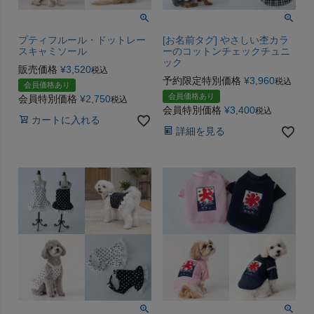
プティフルール・ドットレー
[お名前タグ] やさしい杢カラ
スキャミソール
ーのコットンチェックチュニ
ック
販売価格
¥
3,520
税込
予約限定特別価格
¥
3,960
税込
会員価格あり
会員価格あり
会員特別価格
¥
2,750
税込
会員特別価格
¥
3,400
税込
カートに入れる
詳細を見る