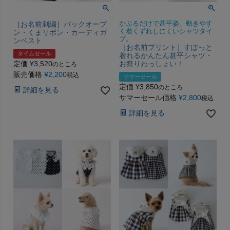
［お名前刺繍］バックオープ
かぶるだけで甚平姿。動きやす
く着くずれしにくいシャツタイ
ン・くまリボン・カーディガ
プ。
ンベスト
［お名前プリント］すぽっと
タイムセール
着れるかんたん甚平シャツ・
定価
¥
3,520
お祭りわっしょい！
のところ
販売価格
¥
2,200
税込
サマーセール
定価
¥
3,850
のところ
詳細を見る
サマーセール価格
¥
2,800
税込
詳細を見る