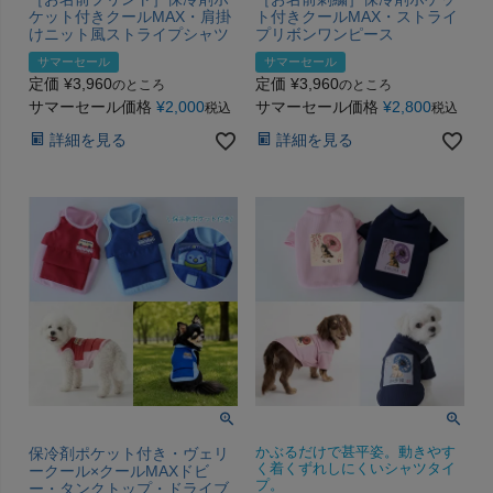
ケット付きクールMAX・肩掛
ト付きクールMAX・ストライ
けニット風ストライプシャツ
プリボンワンピース
サマーセール
サマーセール
定価
¥
3,960
定価
¥
3,960
のところ
のところ
サマーセール価格
¥
2,000
サマーセール価格
¥
2,800
税込
税込
詳細を見る
詳細を見る
保冷剤ポケット付き・ヴェリ
かぶるだけで甚平姿。動きやす
く着くずれしにくいシャツタイ
ークール×クールMAXドビ
プ。
ー・タンクトップ・ドライブ