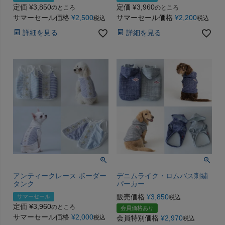
定価
¥
3,850
定価
¥
3,960
のところ
のところ
サマーセール価格
¥
2,500
サマーセール価格
¥
2,200
税込
税込
詳細を見る
詳細を見る
アンティークレース ボーダー
デニムライク・ロムバス刺繍
タンク
パーカー
販売価格
¥
3,850
サマーセール
税込
定価
¥
3,960
のところ
会員価格あり
サマーセール価格
¥
2,000
税込
会員特別価格
¥
2,970
税込