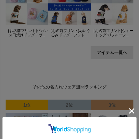
［お名前プリント]バカン
［お名前プリント]ぬいぐ
［お名前プリント]ウィー
ス日焼けドッグ・ヴ...
るみドッグ・フット...
ドッグス!フルーツ...
アイテム一覧へ
その他の名入れウェア週間ランキング
1位
2位
3位