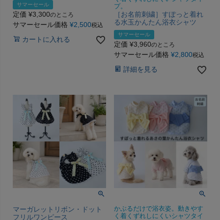
サマーセール
プ。
定価
¥
3,300
［お名前刺繍］すぽっと着れ
のところ
る水玉かんたん浴衣シャツ
サマーセール価格
¥
2,500
税込
サマーセール
カートに入れる
定価
¥
3,960
のところ
サマーセール価格
¥
2,800
税込
詳細を見る
マーガレットリボン・ドット
かぶるだけで浴衣姿。動きやす
く着くずれしにくいシャツタイ
フリルワンピース