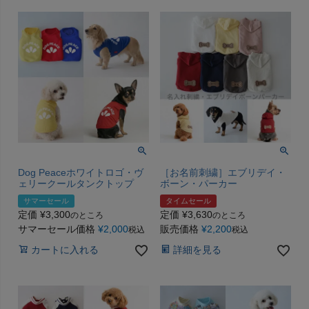
Dog Peaceホワイトロゴ・ヴ
［お名前刺繍］エブリデイ・
ェリークールタンクトップ
ボーン・パーカー
サマーセール
タイムセール
定価
¥
3,300
定価
¥
3,630
のところ
のところ
サマーセール価格
¥
2,000
販売価格
¥
2,200
税込
税込
カートに入れる
詳細を見る