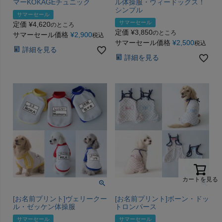
マーKOKAGEチュニック
ル体操服・ウィードッグス！
シンプル
サマーセール
サマーセール
定価
¥
4,620
のところ
定価
¥
3,850
のところ
サマーセール価格
¥
2,900
税込
サマーセール価格
¥
2,500
税込
詳細を見る
詳細を見る
カートを見る
[お名前プリント]ヴェリークー
[お名前プリント]ボーン・ドッ
ル・ゼッケン体操服
トロンパース
サマーセール
サマーセール