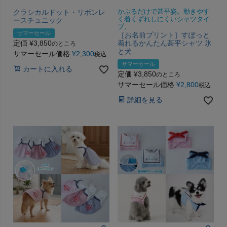
クラシカルドット・リボンレ
かぶるだけで甚平姿。動きやす
く着くずれしにくいシャツタイ
ースチュニック
プ。
サマーセール
［お名前プリント］すぽっと
定価
¥
3,850
着れるかんたん甚平シャツ 氷
のところ
と犬
サマーセール価格
¥
2,300
税込
サマーセール
カートに入れる
定価
¥
3,850
のところ
サマーセール価格
¥
2,800
税込
詳細を見る