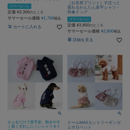
［お名前プリント］すぽっと
サマーセール
着れるかんたん甚平シャツ・
定価
¥
3,300
和傘ドッグ
のところ
サマーセール価格
¥
1,700
税込
サマーセール
定価
¥
3,850
のところ
カートに入れる
サマーセール価格
¥
2,800
税込
詳細を見る
かぶるだけで甚平姿。動きやす
クールMAXカントリーギンガ
く着くずれしにくいシャツタイ
ムサロペット