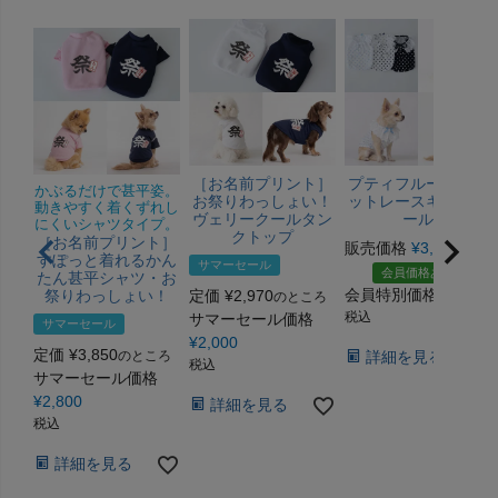
［お名前プリント］
プティフルール・ド
かぶるだけで甚平姿。
お祭りわっしょい！
ットレースキャミソ
動きやすく着くずれし
ヴェリークールタン
ール
にくいシャツタイプ。
クトップ
［お名前プリント］
販売価格
¥
3,520
税込
すぽっと着れるかん
サマーセール
会員価格あり
たん甚平シャツ・お
会員特別価格
¥
2,750
祭りわっしょい！
定価
¥
2,970
のところ
税込
サマーセール価格
サマーセール
¥
2,000
定価
¥
3,850
のところ
詳細を見る
税込
サマーセール価格
¥
2,800
詳細を見る
税込
詳細を見る