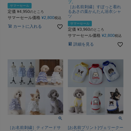
プ。
サマーセール
［お名前刺繍］すぽっと着れ
定価
¥
4,950
るあさの葉かんたん浴衣シャ
のところ
ツ
サマーセール価格
¥
2,800
税込
サマーセール
カートに入れる
定価
¥
3,960
のところ
サマーセール価格
¥
2,800
税込
詳細を見る
［お名前刺繍］ティアードサ
[お名前プリント]ヴェリークー