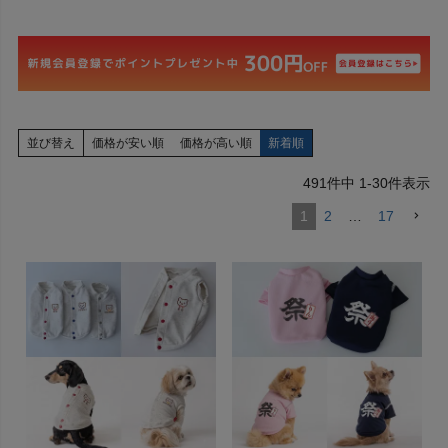
並び替え
価格が安い順
価格が高い順
新着順
491
件中
1
-
30
件表示
1
2
…
17