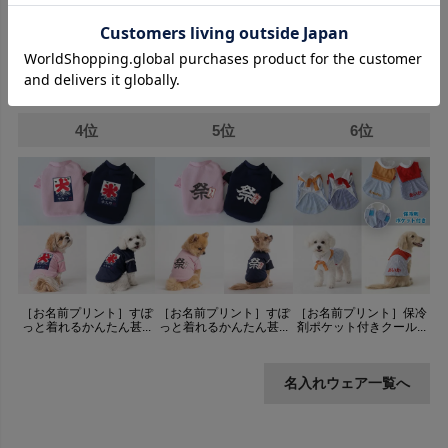
［お名前刺繍］すぽっと
［お名前刺繍］ティアー
［お名前プリント］モス
着れるあさの葉かんた...
ドサマーKOKAGE...
プルーフ防虫・蚊取り...
4位
5位
6位
［お名前プリント］すぽ
［お名前プリント］すぽ
［お名前プリント］保冷
っと着れるかんたん甚...
っと着れるかんたん甚...
剤ポケット付きクール...
名入れウェア一覧へ