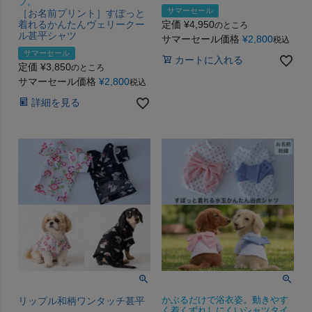
プ。
サマーセール
［お名前プリント］すぽっと
着れるかんたんヴェリークー
定価
¥
4,950
のところ
ル甚平シャツ
サマーセール価格
¥
2,800
税込
サマーセール
カートに入れる
定価
¥
3,850
のところ
サマーセール価格
¥
2,800
税込
詳細を見る
リップル和柄ワンタッチ甚平
かぶるだけで浴衣姿。動きやす
く着くずれしにくいシャツタイ