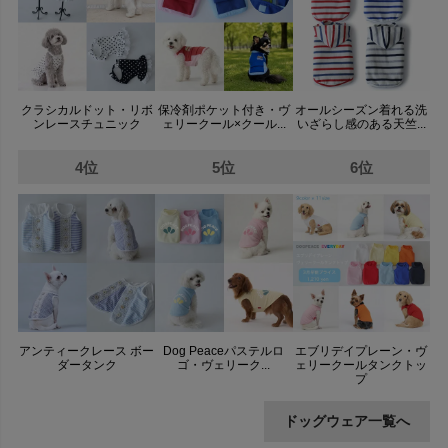
クラシカルドット・リボ
保冷剤ポケット付き・ヴ
オールシーズン着れる洗
ンレースチュニック
ェリークール×クール...
いざらし感のある天竺...
4位
5位
6位
アンティークレース ボー
Dog Peaceパステルロ
エブリデイプレーン・ヴ
ダータンク
ゴ・ヴェリーク...
ェリークールタンクトッ
プ
ドッグウェア一覧へ