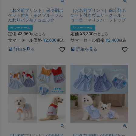
［お名前プリント］保冷剤ポ
［お名前プリント］保冷剤ポ
ケット付き・モスプルーフふ
ケット付きヴェリークール・
んわりパフ袖チュニック
セーラーマリンハーフトップ
サマーセール
サマーセール
定価
¥
3,960
定価
¥
3,300
のところ
のところ
サマーセール価格
¥
2,800
サマーセール価格
¥
2,400
税込
税込
詳細を見る
詳細を見る
［お名前プリント］保冷剤ポ
［お名前刺繍］保冷剤ポケッ