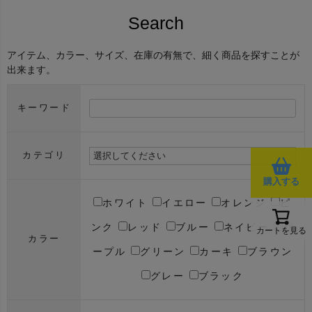
Search
アイテム、カラー、サイズ、在庫の有無で、細く商品を探すことが
出来ます。
キーワード
カテゴリ
購入する
ホワイト
イエロー
オレンジ
ピ
ンク
レッド
ブルー
ネイビー
パ
カートを見る
カラー
ープル
グリーン
カーキ
ブラウン
グレー
ブラック