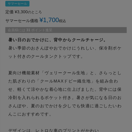
サマーセール
定価
¥
3,300
のところ
¥
1,700
サマーセール価格
税込
会員様には
31
ポイント進呈
暑い日のおでかけに、背中からクールチャージ。
暑い季節のおさんぽやおでかけにうれしい、保冷剤ポケ
ット付きのクールタンクトップです。
夏向け機能素材「ヴェリークール生地」と、さらっとし
た肌ざわりの「クールMAXドビー織生地」を組み合わ
せ、軽くて涼やかな着心地に仕上げました。背中には保
冷剤を入れられるポケット付き。暑さが気になる日のお
さんぽや、夏のおでかけを少しでも快適に過ごしたいわ
んこにおすすめです。
デザインは、レトロな車のプリントがかわい