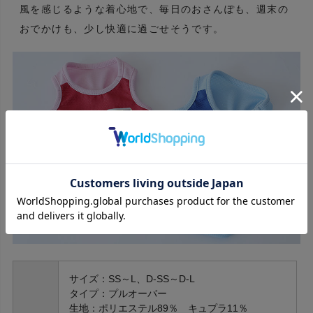
風を感じるような着心地で、毎日のおさんぽも、週末の
おでかけも、少し快適に過ごせそうです。
サイズ：SS～L、D-SS～D-L
タイプ：プルオーバー
生地：ポリエステル89％ キュプラ11％