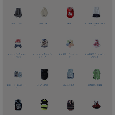
シャツ／
ブラウス
カットソー
コート
インナースカート・パン
ツ
マッチング対応
スカー
マッチング対応
トップス
多色展開
エブリデイシリ
女の子専門ブランド
ピン
ト・パンツ
シリーズ
ーズ
クプリエ
2着セット／
2in1シリー
あったか防寒
ひんやり冷感
抗菌素材／
術後服
ズ