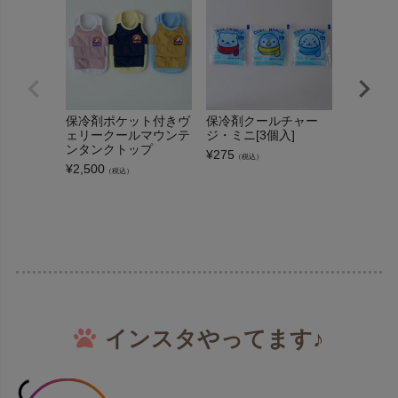
保冷剤ポケット付きヴ
保冷剤クールチャー
背中から
ェリークールマウンテ
ジ・ミニ[3個入]
す保冷剤
ンタンクトップ
バックオ
¥
275
（税込）
スベスト
¥
2,500
（税込）
¥
2,500
（
インスタやってます♪