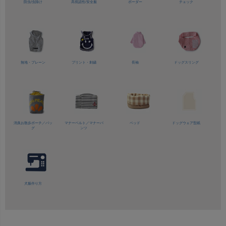
防虫/虫除け
高視認性/
安全服
ボーダー
チェック
無地・プレーン
プリント・刺繍
長袖
ドッグスリング
消臭お散歩ポーチ／バッ
マナーベルト／
マナーパ
ベッド
ドッグウェア型紙
グ
ンツ
犬服作り方