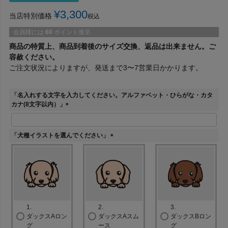
¥
3,300
当店特別価格
税込
会員様には
60
ポイント進呈
商品の特質上、商品到着後のサイズ交換、返品は出来ません。ご
容赦ください。
ご注文状況によりますが、発送まで3〜7営業日かかります。
「名入れする文字を入力してください。アルファベット・ひらがな・カタ
カナ(8文字以内）」
(
必
須
「犬種イラストを選んでください」
)
(
必
須
)
1.
2.
3.
ダックスAロン
ダックスAスム
ダックスBロン
グ
ース
グ