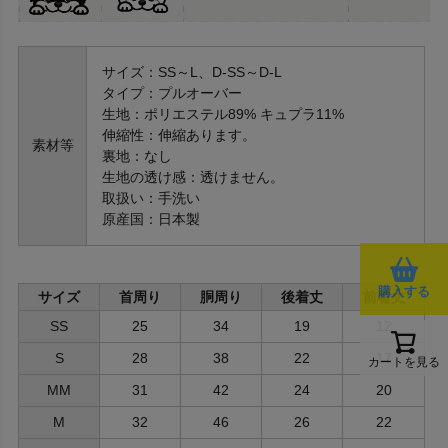
サイズ：SS～L、D-SS～D-L
タイプ：プルオーバー
生地：ポリエステル89% キュプラ11%
伸縮性：伸縮あります。
素材等
裏地：なし
生地の透け感：透けません。
取扱い：手洗い
原産国：日本製
購入する
サイズ
首周り
胴周り
後着丈
前着丈
SS
25
34
19
12
S
28
38
22
17
カートを見る
MM
31
42
24
20
M
32
46
26
22