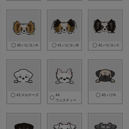
40.パピヨンA
41.パピヨンB
42.パピヨンC
43.マルチーズ
44.
45.パグA
ウェスティー