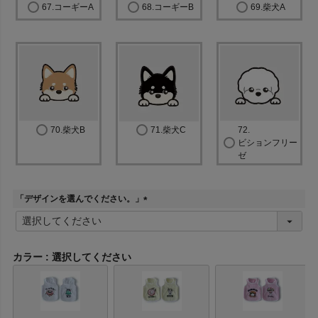
67.コーギーA
68.コーギーB
69.柴犬A
70.柴犬B
71.柴犬C
72.
ビションフリー
ゼ
「デザインを選んでください。」
(
必
須
)
カラー
選択してください