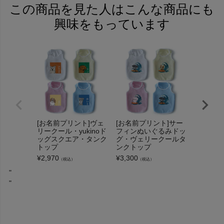
この商品を見た人はこんな商品にも
興味をもっています
[お名前プリント]ヴェ
[お名前プリント]サー
[お名前
リークール・yukinoド
フィンぬいぐるみドッ
げＭＡＸ
ッグスクエア・タンク
グ・ヴェリークールタ
グス！か
トップ
ンクトップ
トップ
¥
2,970
¥
3,300
¥
3,300
（税込）
（税込）
（
"
"