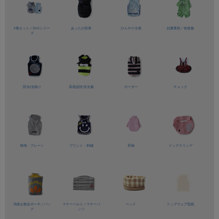
2着セット／
2in1シリー
あったか防寒
ひんやり冷感
抗菌素材／
術後服
ズ
防虫/虫除け
高視認性/
安全服
ボーダー
チェック
無地・プレーン
プリント・刺繍
長袖
ドッグスリング
消臭お散歩ポーチ／バッ
マナーベルト／
マナーパ
ベッド
ドッグウェア型紙
グ
ンツ