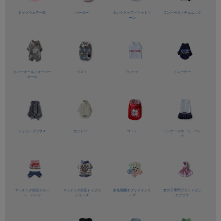
ドッグウェア一覧
パーカー
タンクトップ／
キャミソ
ワンピース／
チュニック
ール
カバーオール／
オーバー
ベスト
Tシャツ
トレーナー
オール
シャツ／
ブラウス
カットソー
コート
インナースカート・パン
ツ
マッチング対応
スカー
マッチング対応
トップス
多色展開
エブリデイシリ
女の子専門ブランド
ピン
ト・パンツ
シリーズ
ーズ
クプリエ