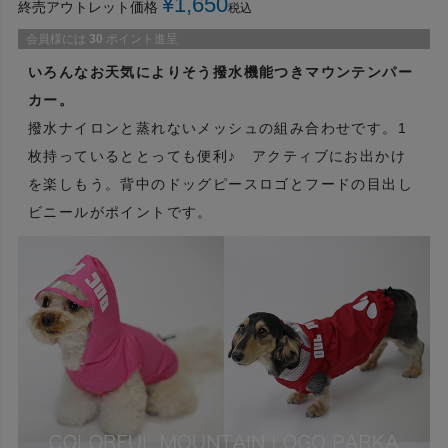
¥
1,650
終売アウトレット価格
税込
会員様には
30
ポイント進呈
いろんなお天気によりそう撥水機能つきマウンテンパー
カー。
撥水ナイロンと蒸れないメッシュの組み合わせです。1
枚持っているととっても便利♪ アクティブにお出かけ
を楽しもう。背中のドッグピースロゴとフードの目出し
ビニールがポイントです。