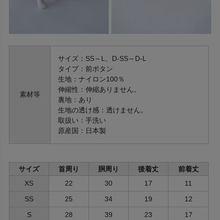
サイズ：SS～L、D-SS～D-L
タイプ：前ボタン
生地：ナイロン100％
伸縮性：伸縮ありません。
素材等
裏地：あり
生地の透け感：透けません。
取扱い：手洗い
原産国：日本製
サイズ
首周り
胴周り
後着丈
前着丈
XS
22
30
17
11
SS
25
34
19
12
S
28
39
23
17