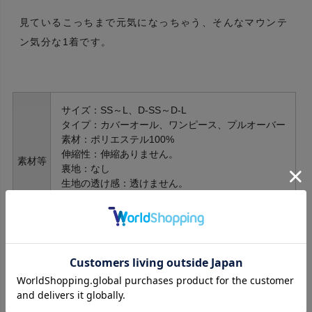
見ているこっちまで元気になっちゃう、そんなマウンテ
ン気分な1着です。
サイズ：SS～L、D-SS～D-L
タイプ：カバーオール、ワンピース、プルオーバー
素材：ポリエステル100%
伸縮性：伸縮ありません。
素材等
裏地：なし
生地の透け感：透けません。
取扱い：手洗い
原産国：日本製
サイズ
首周り
胴周り
後着丈
前着丈
XS
XSサイズはありません
SS
25
34
22
12