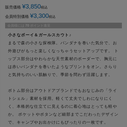
¥
3,850
販売価格
税込
¥
3,300
会員特別価格
税込
会員様には
70
ポイント進呈
小さなボーイ＆ガールスカウト♪
まるで森の小さな探検隊。バンダナを巻いた気分で、お
外遊びがもっと楽しくなっちゃうセットアップです。 ト
ップス部分はやわらかな天竺素材のボーダーで、胸元に
は赤いバンダナを巻いたようなプリントをオン。さらり
と気持ちのいい肌触りで、季節を問わず活躍します。
ボトム部分はアウトドアブランドでもおなじみの「ライ
トシェル」素材を採用。軽くて丈夫でしわになりにく
く、本格的な仕立てに見えるのに着心地はとっても軽や
か。 ポケットやボタンなど細部までこだわったデザイン
で、キャンプやお出かけにもぴったりの一枚です。