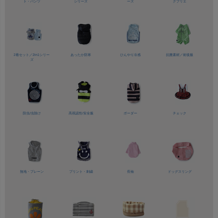
ト・パンツ
シリーズ
ーズ
クプリエ
2着セット／
2in1シリー
あったか防寒
ひんやり冷感
抗菌素材／
術後服
ズ
防虫/虫除け
高視認性/
安全服
ボーダー
チェック
無地・プレーン
プリント・刺繍
長袖
ドッグスリング