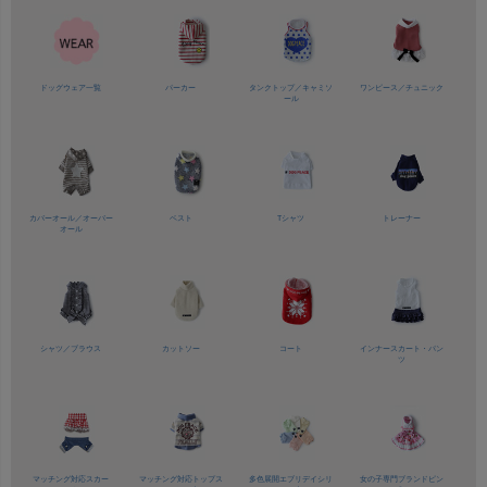
ドッグウェア一覧
パーカー
タンクトップ／
キャミソ
ワンピース／
チュニック
ール
カバーオール／
オーバー
ベスト
Tシャツ
トレーナー
オール
シャツ／
ブラウス
カットソー
コート
インナースカート・パン
ツ
マッチング対応
スカー
マッチング対応
トップス
多色展開
エブリデイシリ
女の子専門ブランド
ピン