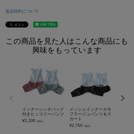
返品特約について
この商品を見た人はこんな商品にも
興味をもっています
インナーシンチバック
メッシュインナーカモ
トラッド
付きヒッコリーパンツ
フラージュパンツ＆ス
リースリ
カート
ク＆カバ
¥
2,200
（税込）
¥
2,750
¥
3,960
（税込）
（