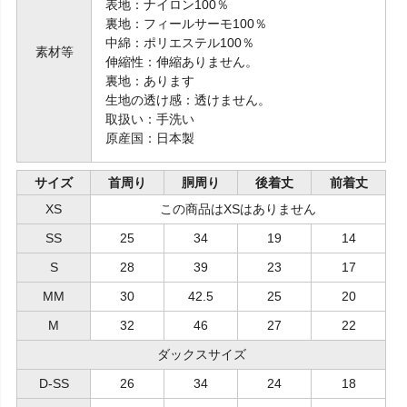
表地：ナイロン100％
裏地：フィールサーモ100％
中綿：ポリエステル100％
素材等
伸縮性：伸縮ありません。
裏地：あります
生地の透け感：透けません。
取扱い：手洗い
原産国：日本製
サイズ
首周り
胴周り
後着丈
前着丈
XS
この商品はXSはありません
SS
25
34
19
14
S
28
39
23
17
MM
30
42.5
25
20
M
32
46
27
22
ダックスサイズ
D-SS
26
34
24
18