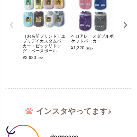
［お名前プリント］エ
ベロアレースダブルポ
［お名前
ブリデイカスタムパー
ケットパーカー
ルーポケ
カー・ビックリドッ
スベスト
¥
1,320
（税込）
グ・ベースボール
¥
3,300
（
¥
3,630
（税込）
インスタやってます♪