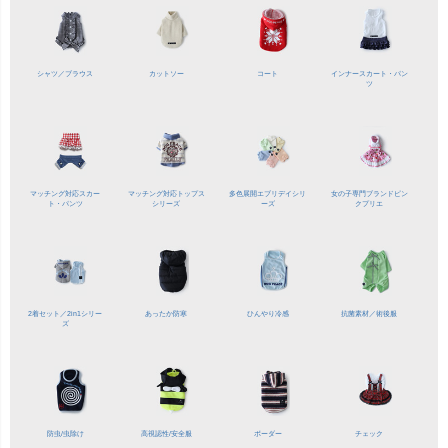
シャツ／
ブラウス
カットソー
コート
インナースカート・パン
ツ
マッチング対応
スカー
マッチング対応
トップス
多色展開
エブリデイシリ
女の子専門ブランド
ピン
ト・パンツ
シリーズ
ーズ
クプリエ
2着セット／
2in1シリー
あったか防寒
ひんやり冷感
抗菌素材／
術後服
ズ
防虫/虫除け
高視認性/
安全服
ボーダー
チェック