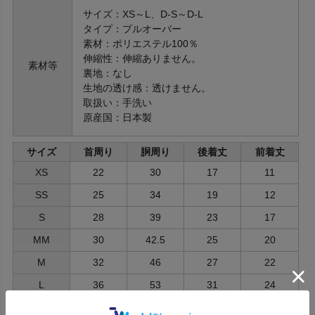
サイズ：XS～L、D-S～D-L
タイプ：プルオーバー
素材：ポリエステル100％
伸縮性：伸縮ありません。
素材等
裏地：なし
生地の透け感：透けません。
取扱い：手洗い
原産国：日本製
サイズ
首周り
胴周り
後着丈
前着丈
XS
22
30
17
11
SS
25
34
19
12
S
28
39
23
17
MM
30
42.5
25
20
M
32
46
27
22
L
36
53
31
24
ダックスサイズ