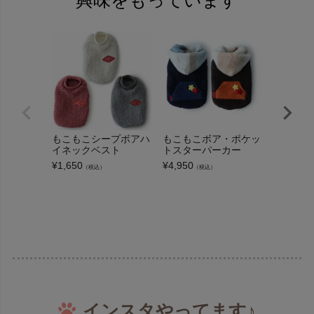
もこもこシープボアハ
もこもこボア・ポケッ
もこもこ
イネックベスト
トスターパーカー
いちごパ
¥
1,650
¥
4,950
¥
3,520
（税込）
（税込）
（
インスタやってます♪