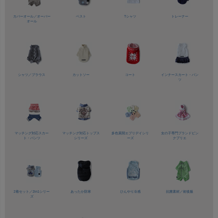
カバーオール／
オーバー
ベスト
Tシャツ
トレーナー
オール
シャツ／
ブラウス
カットソー
コート
インナースカート・パン
ツ
マッチング対応
スカー
マッチング対応
トップス
多色展開
エブリデイシリ
女の子専門ブランド
ピン
ト・パンツ
シリーズ
ーズ
クプリエ
2着セット／
2in1シリー
あったか防寒
ひんやり冷感
抗菌素材／
術後服
ズ