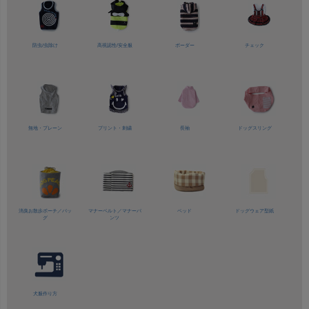
防虫/虫除け
高視認性/
安全服
ボーダー
チェック
無地・プレーン
プリント・刺繍
長袖
ドッグスリング
消臭お散歩ポーチ／バッ
マナーベルト／
マナーパ
ベッド
ドッグウェア型紙
グ
ンツ
犬服作り方