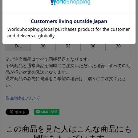
D-SS
26
34
24
17
D-S
29
39
27
22
D-MM
30
42.5
29.5
24
D-M
32
46
32
27
D-L
36
53
36
30
※ご注文商品はすべて同梱発送となります。
予約商品と通常商品を同時にご注文いただいた場合、すべての商
品が揃い次第の発送となります。
通常商品のみ先に発送をご希望の場合は、別々にご注文くださ
い。
返品特約について
この商品を見た人はこんな商品にも
興味をもっています