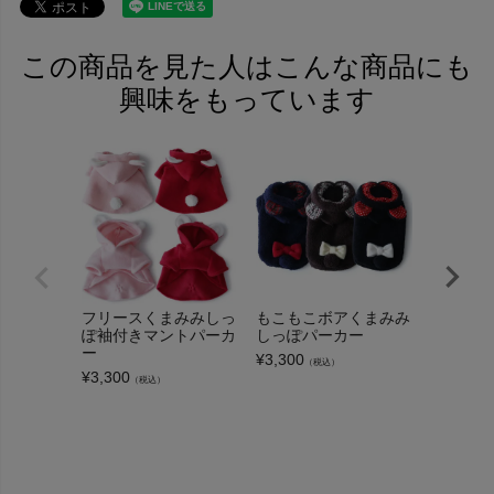
この商品を見た人はこんな商品にも
興味をもっています
フリースくまみみしっ
もこもこボアくまみみ
くまみみ
ぽ袖付きマントパーカ
しっぽパーカー
パーカー
ー
¥
3,300
¥
3,850
（税込）
（
¥
3,300
（税込）