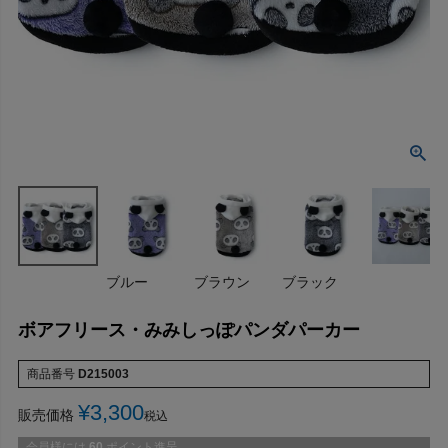
ブルー
ブラウン
ブラック
ボアフリース・みみしっぽパンダパーカー
商品番号
D215003
¥
3,300
販売価格
税込
会員様には
60
ポイント進呈