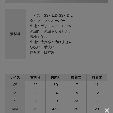
サイズ：SS～L,D-SS～D-L
タイプ：プルオーバー
生地：ポリエステル100%
伸縮性：伸縮ありません。
素材等
裏地：なし
生地の透け感：透けません。
取扱い：手洗い
原産国：日本製
サイズ
首周り
胴周り
後着丈
前着丈
XS
22
30
17
11
SS
25
34
19
12
S
28
39
23
17
MM
30
42.5
25
20