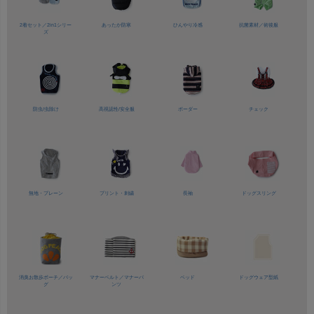
2着セット／
2in1シリー
あったか防寒
ひんやり冷感
抗菌素材／
術後服
ズ
防虫/虫除け
高視認性/
安全服
ボーダー
チェック
無地・プレーン
プリント・刺繍
長袖
ドッグスリング
消臭お散歩ポーチ／バッ
マナーベルト／
マナーパ
ベッド
ドッグウェア型紙
グ
ンツ