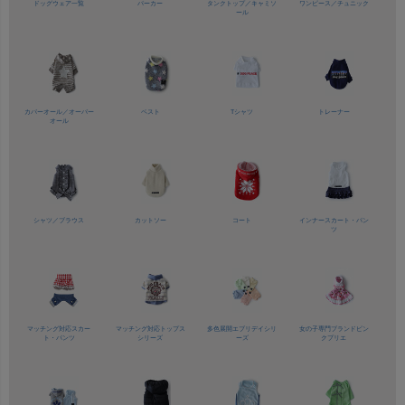
ドッグウェア一覧
パーカー
タンクトップ／
キャミソ
ワンピース／
チュニック
ール
カバーオール／
オーバー
ベスト
Tシャツ
トレーナー
オール
シャツ／
ブラウス
カットソー
コート
インナースカート・パン
ツ
マッチング対応
スカー
マッチング対応
トップス
多色展開
エブリデイシリ
女の子専門ブランド
ピン
ト・パンツ
シリーズ
ーズ
クプリエ