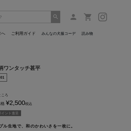
方へ
ご利用ガイド
みんなの犬服コーデ
読み物
柄ワンタッチ甚平
601
ところ
¥
2,500
価格
税込
ポイント進呈
プル生地で、和のかわいさを一枚に。