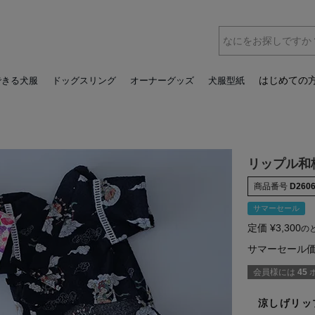
はじめての
できる犬服
ドッグスリング
オーナーグッズ
犬服型紙
リップル和
商品番号
D260
サマーセール
定価
¥
3,300
の
サマーセール
会員様には
45
涼しげリッ