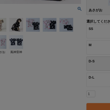
あさがお
選択してくだ
SS
M
がお
風神雷神
D-S
D-L