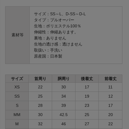
サイズ：SS～L、D-SS～D-L
タイプ：プルオーバー
生地：ポリエステル100％
伸縮性：伸縮あります。
素材等
裏地：ありません
生地の透け感：透けません
取扱い：手洗い
原産国：日本製
サイズ
首周り
胴周り
後着丈
前着丈
XS
22
30
17
11
SS
25
34
19
12
S
28
39
23
17
MM
30
42.5
25
20
M
32
46
27
22