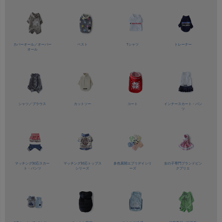
カバーオール／
オーバー
ベスト
Tシャツ
トレーナー
オール
シャツ／
ブラウス
カットソー
コート
インナースカート・パン
ツ
マッチング対応
スカー
マッチング対応
トップス
多色展開
エブリデイシリ
女の子専門ブランド
ピン
ト・パンツ
シリーズ
ーズ
クプリエ