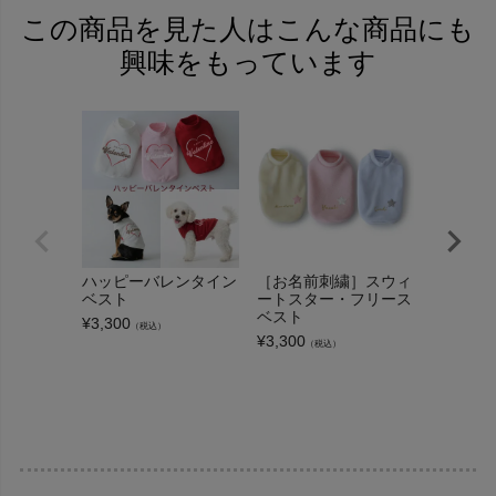
この商品を見た人はこんな商品にも
興味をもっています
ハッピーバレンタイン
［お名前刺繍］スウィ
ブークレ
ベスト
ートスター・フリース
ベスト
ベスト
¥
3,300
¥
3,080
（税込）
（
¥
3,300
（税込）