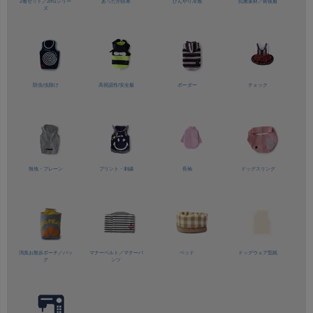
2着セット／
2in1シリー
あったか防寒
ひんやり冷感
抗菌素材／
術後服
ズ
防虫/虫除け
高視認性/
安全服
ボーダー
チェック
無地・プレーン
プリント・刺繍
長袖
ドッグスリング
消臭お散歩ポーチ／バッ
マナーベルト／
マナーパ
ベッド
ドッグウェア型紙
グ
ンツ