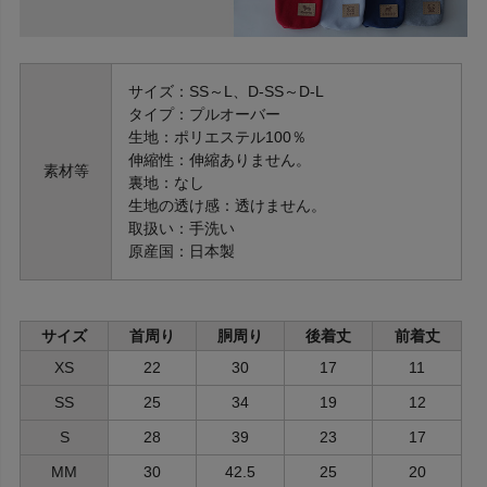
サイズ：SS～L、D-SS～D-L
タイプ：プルオーバー
生地：ポリエステル100％
伸縮性：伸縮ありません。
素材等
裏地：なし
生地の透け感：透けません。
取扱い：手洗い
原産国：日本製
サイズ
首周り
胴周り
後着丈
前着丈
XS
22
30
17
11
SS
25
34
19
12
S
28
39
23
17
MM
30
42.5
25
20