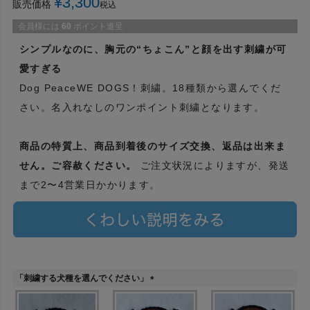
¥
3,300
販売価格
税込
会員様には
60
ポイント進呈
シンプルなのに、胸元の“ちょこん”と顔を出す刺繍が可
愛すぎる
Dog PeaceWE DOGS！刺繍。18種類から選んでくだ
さい。名入れなしのワンポイント刺繍となります。
商品の特質上、商品到着後のサイズ交換、返品は出来ま
せん。ご容赦ください。
ご注文状況によりますが、発送
まで2〜4営業日かかります。
「刺繍する犬種を選んでください」
(
必