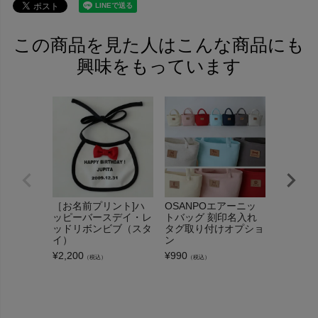
この商品を見た人はこんな商品にも
興味をもっています
［お名前プリント]ハ
OSANPOエアーニッ
フリース
ッピーバースデイ・レ
トバッグ 刻印名入れ
ンチュニ
ッドリボンビブ（スタ
タグ取り付けオプショ
¥
3,300
（
イ）
ン
¥
2,200
¥
990
（税込）
（税込）