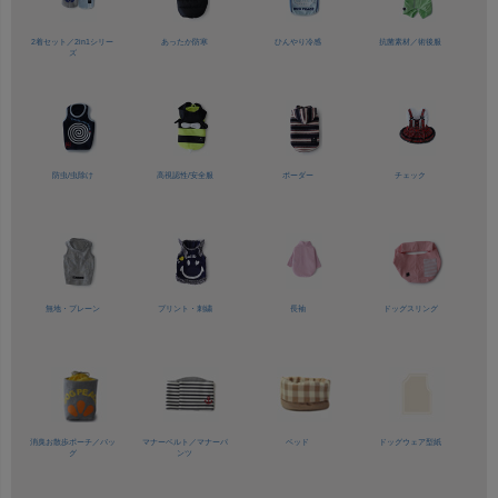
2着セット／
2in1シリー
あったか防寒
ひんやり冷感
抗菌素材／
術後服
ズ
防虫/虫除け
高視認性/
安全服
ボーダー
チェック
無地・プレーン
プリント・刺繍
長袖
ドッグスリング
消臭お散歩ポーチ／バッ
マナーベルト／
マナーパ
ベッド
ドッグウェア型紙
グ
ンツ