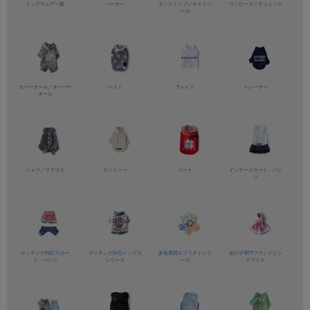
ドッグウェア一覧
パーカー
タンクトップ／
キャミソ
ワンピース／
チュニック
ール
カバーオール／
オーバー
ベスト
Tシャツ
トレーナー
オール
シャツ／
ブラウス
カットソー
コート
インナースカート・パン
ツ
マッチング対応
スカー
マッチング対応
トップス
多色展開
エブリデイシリ
女の子専門ブランド
ピン
ト・パンツ
シリーズ
ーズ
クプリエ