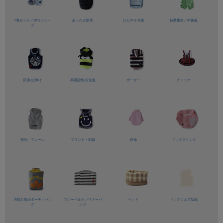
2着セット／
2in1シリー
あったか防寒
ひんやり冷感
抗菌素材／
術後服
ズ
防虫/虫除け
高視認性/
安全服
ボーダー
チェック
無地・プレーン
プリント・刺繍
長袖
ドッグスリング
消臭お散歩ポーチ／バッ
マナーベルト／
マナーパ
ベッド
ドッグウェア型紙
グ
ンツ