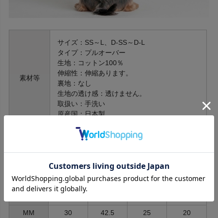
サイズ：SS～L、D-SS～D-L
タイプ：プルオーバー
生地：コットン100％
伸縮性：伸縮あります。
素材等
裏地：なし
生地の透け感：透けません。
取扱い：手洗い
原産国：日本製
サイズ
首周り
胴周り
後着丈
前着丈
XS
22
30
17
11
SS
25
34
19
12
S
28
39
23
17
MM
30
42.5
25
20