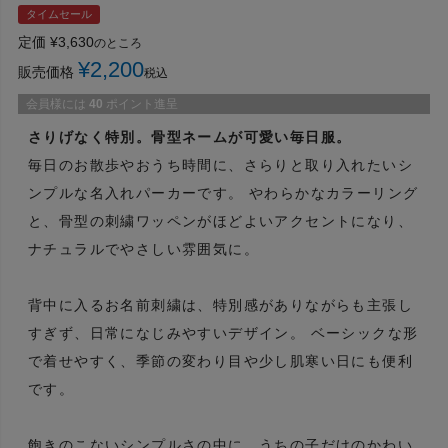
タイムセール
定価
¥
3,630
のところ
¥
2,200
販売価格
税込
会員様には
40
ポイント進呈
さりげなく特別。骨型ネームが可愛い毎日服。
毎日のお散歩やおうち時間に、さらりと取り入れたいシ
ンプルな名入れパーカーです。 やわらかなカラーリング
と、骨型の刺繍ワッペンがほどよいアクセントになり、
ナチュラルでやさしい雰囲気に。
背中に入るお名前刺繍は、特別感がありながらも主張し
すぎず、日常になじみやすいデザイン。 ベーシックな形
で着せやすく、季節の変わり目や少し肌寒い日にも便利
です。
飽きのこないシンプルさの中に、うちの子だけのかわい