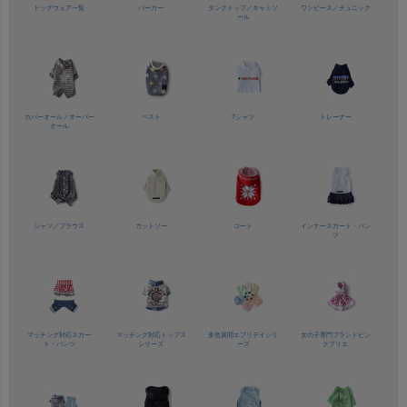
ドッグウェア一覧
パーカー
タンクトップ／
キャミソ
ワンピース／
チュニック
ール
カバーオール／
オーバー
ベスト
Tシャツ
トレーナー
オール
シャツ／
ブラウス
カットソー
コート
インナースカート・パン
ツ
マッチング対応
スカー
マッチング対応
トップス
多色展開
エブリデイシリ
女の子専門ブランド
ピン
ト・パンツ
シリーズ
ーズ
クプリエ