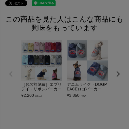
この商品を見た人はこんな商品にも
興味をもっています
［お名前刺繍］エブリ
デニムライク・DOGP
やわらか
デイ・リボンパーカー
EACEロゴパーカー
ェックタ
¥
2,200
¥
3,850
¥
2,750
（税込）
（税込）
（