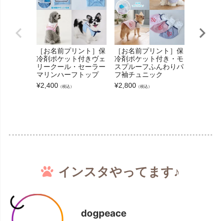
［お名前プリント］保
［お名前プリント］保
［お名前
冷剤ポケット付きヴェ
冷剤ポケット付き・モ
ポケット
リークール・セーラー
スプルーフふんわりパ
AX・ス
マリンハーフトップ
フ袖チュニック
ンワンピ
¥
2,400
¥
2,800
¥
2,800
（税込）
（税込）
（
インスタやってます♪