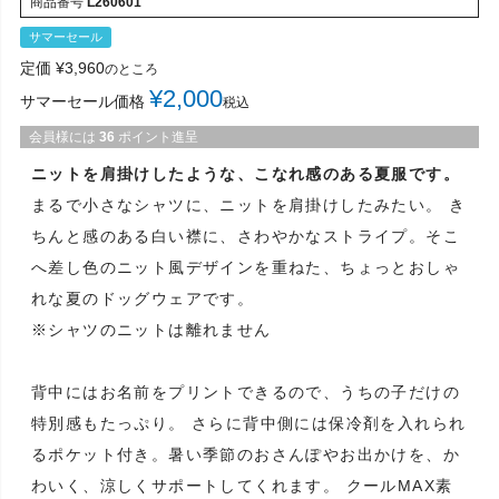
商品番号
L260601
サマーセール
定価
¥
3,960
のところ
¥
2,000
サマーセール価格
税込
会員様には
36
ポイント進呈
ニットを肩掛けしたような、こなれ感のある夏服です。
まるで小さなシャツに、ニットを肩掛けしたみたい。 き
ちんと感のある白い襟に、さわやかなストライプ。そこ
へ差し色のニット風デザインを重ねた、ちょっとおしゃ
れな夏のドッグウェアです。
※シャツのニットは離れません
背中にはお名前をプリントできるので、うちの子だけの
特別感もたっぷり。 さらに背中側には保冷剤を入れられ
るポケット付き。暑い季節のおさんぽやお出かけを、か
わいく、涼しくサポートしてくれます。 クールMAX素