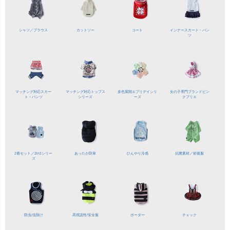
シャツ／
ブラウス
カットソー
コート
インナースカート・パン
ツ
マッチング対応
スカー
マッチング対応
トップス
多色展開
エブリデイシリ
女の子専門ブランド
ピン
ト・パンツ
シリーズ
ーズ
クプリエ
2着セット／
2in1シリー
あったか防寒
ひんやり冷感
抗菌素材／
術後服
ズ
防虫/虫除け
高視認性/
安全服
ボーダー
チェック