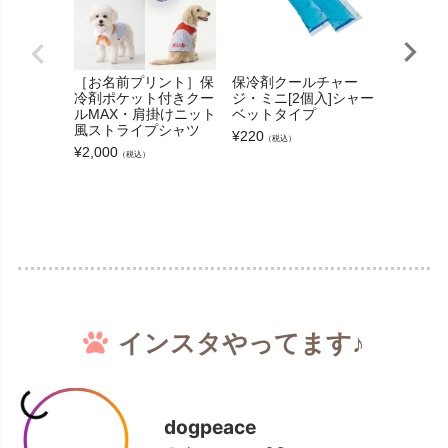
［お名前プリント］保
保冷剤クールチャー
［お名前
冷剤ポケット付きクー
ジ・ミニ[2個入]シャー
冷剤ポケ
ルMAX・肩掛けニット
ベットタイプ
スプルー
風ストライプシャツ
フ袖チュ
¥
220
（税込）
¥
2,000
¥
2,800
（税込）
（
インスタやってます♪