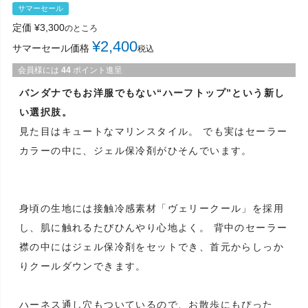
サマーセール
定価
¥
3,300
のところ
¥
2,400
サマーセール価格
税込
会員様には
44
ポイント進呈
バンダナでもお洋服でもない“ハーフトップ”という新し
い選択肢。
見た目はキュートなマリンスタイル。 でも実はセーラー
カラーの中に、ジェル保冷剤がひそんでいます。
身頃の生地には接触冷感素材「ヴェリークール」を採用
し、肌に触れるたびひんやり心地よく。 背中のセーラー
襟の中にはジェル保冷剤をセットでき、首元からしっか
りクールダウンできます。
ハーネス通し穴もついているので、お散歩にもぴった