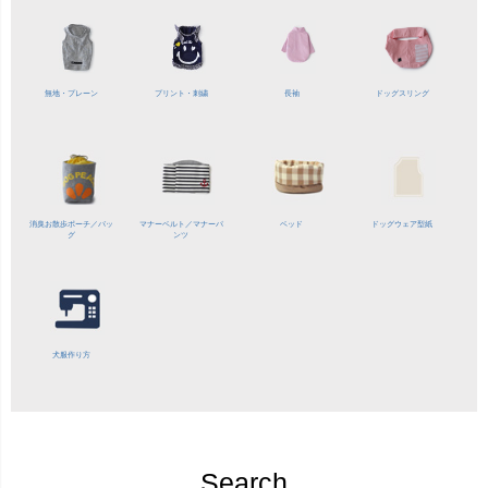
無地・プレーン
プリント・刺繍
長袖
ドッグスリング
消臭お散歩ポーチ／バッ
マナーベルト／
マナーパ
ベッド
ドッグウェア型紙
グ
ンツ
犬服作り方
Search