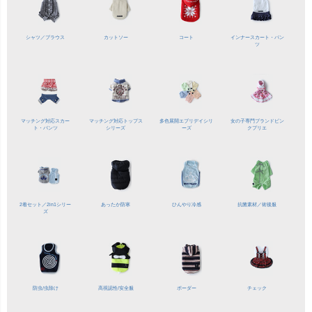
シャツ／
ブラウス
カットソー
コート
インナースカート・パン
ツ
マッチング対応
スカー
マッチング対応
トップス
多色展開
エブリデイシリ
女の子専門ブランド
ピン
ト・パンツ
シリーズ
ーズ
クプリエ
2着セット／
2in1シリー
あったか防寒
ひんやり冷感
抗菌素材／
術後服
ズ
防虫/虫除け
高視認性/
安全服
ボーダー
チェック