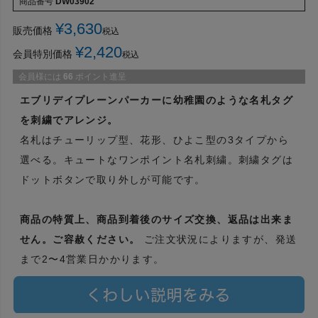
商品番号
DW03902
¥
3,630
販売価格
税込
¥
2,420
会員特別価格
税込
会員様には
66
ポイント進呈
エブリデイプレーンパーカーに幼稚園のような名札タグ
を刺繍でアレンジ。
名札はチューリップ型、花形、ひよこ型の3タイプから
選べる。キュートなワンポイント名札刺繍。刺繍タグは
ドットボタンで取り外しが可能です。
商品の特質上、商品到着後のサイズ交換、返品は出来ま
せん。ご容赦ください。
ご注文状況によりますが、発送
まで2〜4営業日かかります。