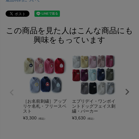
この商品を見た人はこんな商品にも
興味をもっています
［お名前刺繍］アップ
エブリデイ・ワンポイ
OSAN
リケ名札・フリースベ
ントドッグフェイス刺
トバッグ
スト
繍・パーカー
タグ取り
ン
¥
3,300
¥
3,630
（税込）
（税込）
¥
990
（税込