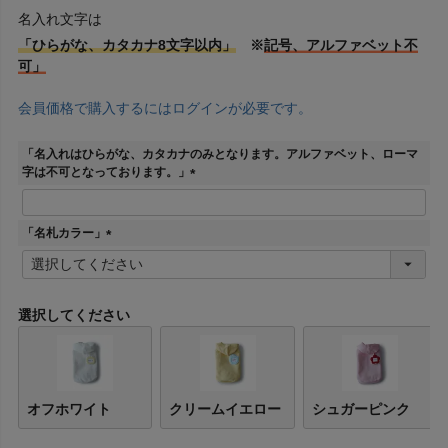
名入れ文字は
「ひらがな、カタカナ8文字以内」
※
記号、アルファベット不
可」
会員価格で購入するにはログインが必要です。
「名入れはひらがな、カタカナのみとなります。アルファベット、ローマ
字は不可となっております。」
(
必
須
「名札カラー」
)
(
必
須
)
選択してください
オフホワイト
クリームイエロー
シュガーピンク