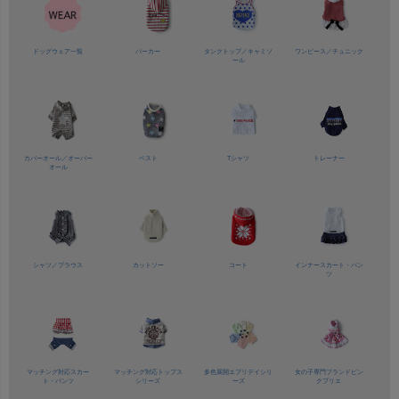
ドッグウェア一覧
パーカー
タンクトップ／
キャミソ
ワンピース／
チュニック
ール
カバーオール／
オーバー
ベスト
Tシャツ
トレーナー
オール
シャツ／
ブラウス
カットソー
コート
インナースカート・パン
ツ
マッチング対応
スカー
マッチング対応
トップス
多色展開
エブリデイシリ
女の子専門ブランド
ピン
ト・パンツ
シリーズ
ーズ
クプリエ