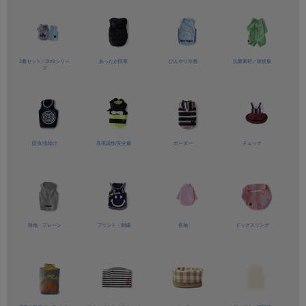
2着セット／
2in1シリー
あったか防寒
ひんやり冷感
抗菌素材／
術後服
ズ
防虫/虫除け
高視認性/
安全服
ボーダー
チェック
無地・プレーン
プリント・刺繍
長袖
ドッグスリング