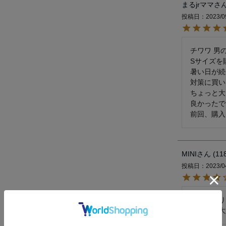
まるjrママ
投稿日
2023/0
チワワ 男の子
Sサイズを
暑い日が続
対策に買い
ちょっと大
良かったで
前回、購入
MINI
11
投稿日
2023/0
お名前入り
公園でも大