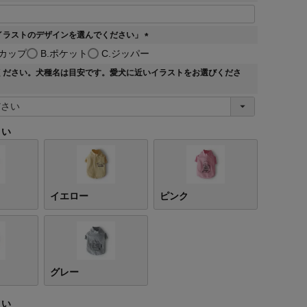
(
必
須
イラストのデザインを選んでください」
)
(
ーカップ
B.ポケット
C.ジッパー
必
ください。犬種名は目安です。愛犬に近いイラストをお選びくださ
須
)
さい
イエロー
ピンク
グレー
さい