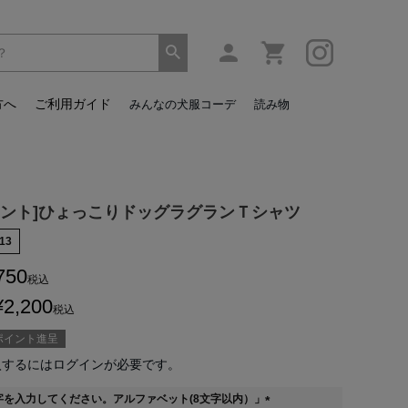
方へ
ご利用ガイド
みんなの犬服コーデ
読み物
リント]ひょっこりドッグラグランＴシャツ
13
750
税込
¥
2,200
税込
ポイント進呈
入するにはログインが必要です。
字を入力してください。アルファベット(8文字以内）」