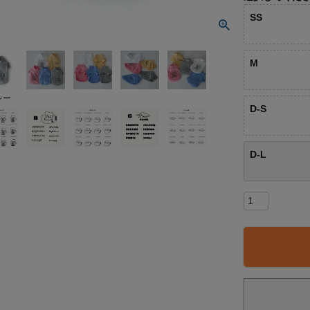
SS
M
レー
D-S
D-L