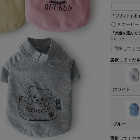
「プリントする
A.コーヒ
「犬種を選んで
い。」
(
必
須
選択してくだ
)
ホワイト
ブルー
選択してくだ