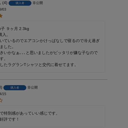
4
非公開
購入者
9/03
 ９ヶ月 2.3kg

購入。

いているのでエアコンかけっぱなしで寝るので冷え過ぎ
ました。

きいかなぁ､､､と思いましたがピッタリが嫌な子なので
す。

したラグランTシャツと交代に着せてます。
8
非公開
購入者
4/15
で特別感があっていい感じです。

好評です！