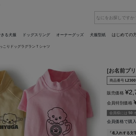
ス
はじめての
できる犬服
ドッグスリング
オーナーグッズ
犬服型紙
ょっこりドッグラグランＴシャツ
[お名前プ
商品番号
L2300
¥
2,
販売価格
会員特別価格
会員様には
50
会員価格で購
「名入れする文