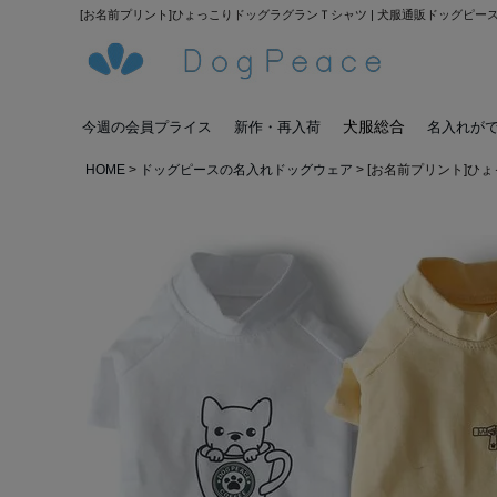
[お名前プリント]ひょっこりドッグラグランＴシャツ | 犬服通販ドッグピー
犬服総合
今週の会員プライス
新作・再入荷
名入れが
HOME
ドッグピースの名入れドッグウェア
[お名前プリント]ひ