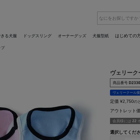
はじめての
できる犬服
ドッグスリング
オーナーグッズ
犬服型紙
ップ
ヴェリーク
商品番号
D233
ヴェリークール接
定価
¥
2,750
の
アウトレット
会員様には
22
選択してくだ