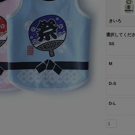
きいろ
選択してくだ
SS
M
D-S
D-L