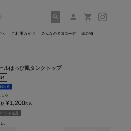
方へ
ご利用ガイド
みんなの犬服コーデ
読み物
ールはっぴ風タンクトップ
014
触冷感
ところ
¥
1,200
価格
税込
ポイント進呈
さい