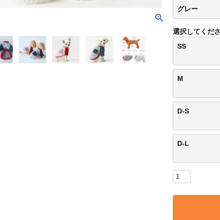
グレー
選択してくだ
SS
M
D-S
D-L