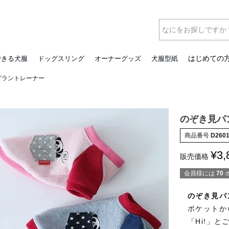
はじめての
できる犬服
ドッグスリング
オーナーグッズ
犬服型紙
グラントレーナー
のぞき見パ
商品番号
D260
¥
3,
販売価格
会員様には
70
のぞき見パ
ポケットか
「Hi!」