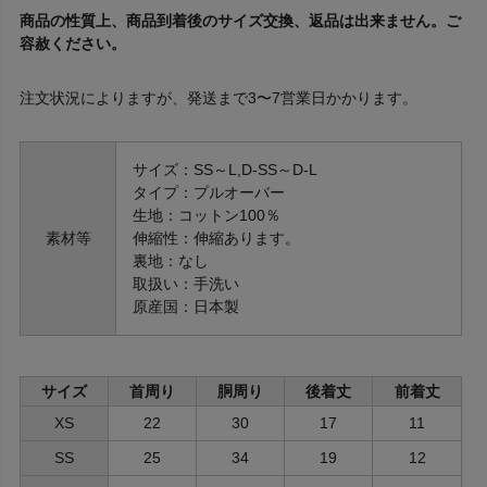
商品の性質上、商品到着後のサイズ交換、返品は出来ません。ご
容赦ください。
注文状況によりますが、発送まで3〜7営業日かかります。
サイズ：SS～L,D-SS～D-L
タイプ：プルオーバー
生地：コットン100％
素材等
伸縮性：伸縮あります。
裏地：なし
取扱い：手洗い
原産国：日本製
サイズ
首周り
胴周り
後着丈
前着丈
XS
22
30
17
11
SS
25
34
19
12