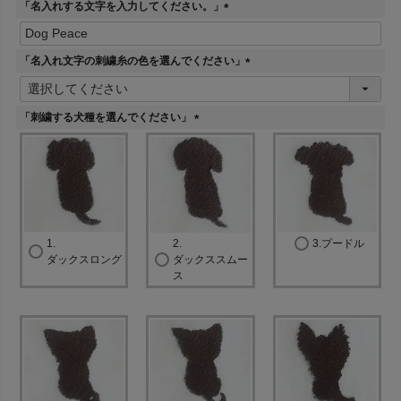
「名入れする文字を入力してください。」
(
必
須
「名入れ文字の刺繍糸の色を選んでください」
)
(
必
須
「刺繍する犬種を選んでください」
)
(
必
須
)
1.
2.
3.プードル
ダックスロング
ダックススムー
ス