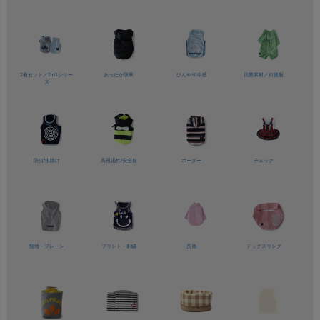
2着セット／
2in1シリー
あったか防寒
ひんやり冷感
抗菌素材／
術後服
ズ
防虫/虫除け
高視認性/
安全服
ボーダー
チェック
無地・プレーン
プリント・刺繍
長袖
ドッグスリング