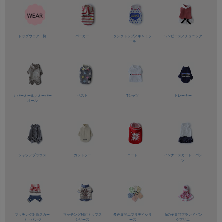
ドッグウェア一覧
パーカー
タンクトップ／
キャミソ
ワンピース／
チュニック
ール
カバーオール／
オーバー
ベスト
Tシャツ
トレーナー
オール
シャツ／
ブラウス
カットソー
コート
インナースカート・パン
ツ
マッチング対応
スカー
マッチング対応
トップス
多色展開
エブリデイシリ
女の子専門ブランド
ピン
ト・パンツ
シリーズ
ーズ
クプリエ