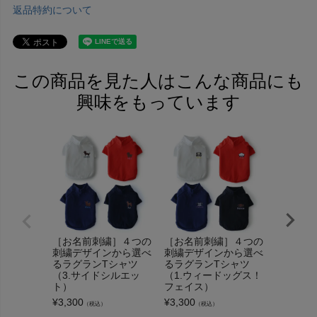
返品特約について
この商品を見た人はこんな商品にも
興味をもっています
［お名前刺繍］４つの
［お名前刺繍］４つの
［お名前
刺繍デザインから選べ
刺繍デザインから選べ
刺繍デザ
るラグランTシャツ
るラグランTシャツ
るラグラ
（3.サイドシルエッ
（1.ウィードッグス！
（4.ド
ト）
フェイス）
¥
3,300
（
¥
3,300
¥
3,300
（税込）
（税込）