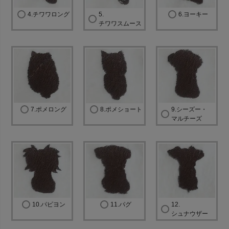
4.チワワロング
5.
6.ヨーキー
チワワスムース
7.ポメロング
8.ポメショート
9.シーズー・
マルチーズ
10.パピヨン
11.パグ
12.
シュナウザー