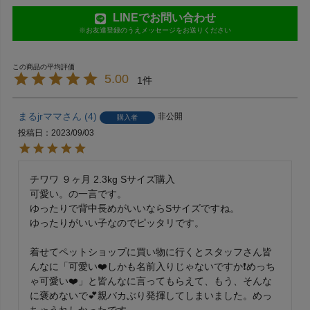
LINEでお問い合わせ
※お友達登録のうえメッセージをお送りください
5.00
1
まるjrママ
4
非公開
購入者
投稿日
2023/09/03
チワワ ９ヶ月 2.3kg Sサイズ購入

可愛い。の一言です。

ゆったりで背中長めがいいならSサイズですね。

ゆったりがいい子なのでピッタリです。

着せてペットショップに買い物に行くとスタッフさん皆
んなに「可愛い❤️しかも名前入りじゃないですか❗️めっち
ゃ可愛い❤️」と皆んなに言ってもらえて、もう、そんな
に褒めないで💕親バカぶり発揮してしまいました。めっ
ちゃうれしかったです。
