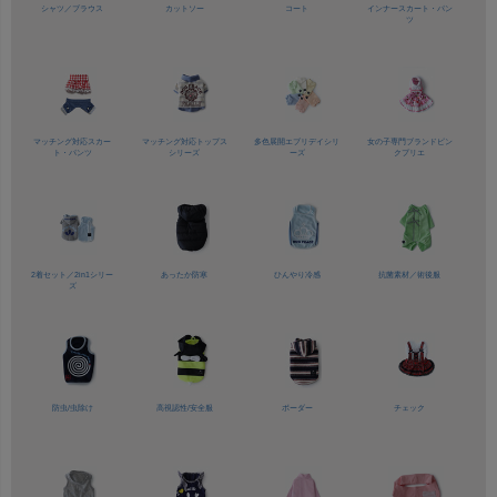
シャツ／
ブラウス
カットソー
コート
インナースカート・パン
ツ
マッチング対応
スカー
マッチング対応
トップス
多色展開
エブリデイシリ
女の子専門ブランド
ピン
ト・パンツ
シリーズ
ーズ
クプリエ
2着セット／
2in1シリー
あったか防寒
ひんやり冷感
抗菌素材／
術後服
ズ
防虫/虫除け
高視認性/
安全服
ボーダー
チェック