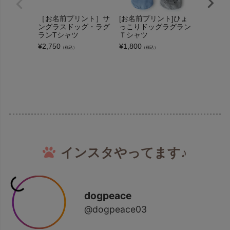
［お名前プリント］サ
[お名前プリント]ひょ
［お名前
ングラスドッグ・ラグ
っこりドッグラグラン
文字de
ランTシャツ
Ｔシャツ
Tシャツ
¥
2,750
¥
1,800
¥
3,300
（税込）
（税込）
（
インスタやってます♪