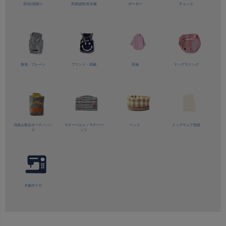
防虫/虫除け
高視認性/
安全服
ボーダー
チェック
無地・プレーン
プリント・刺繍
長袖
ドッグスリング
消臭お散歩ポーチ／バッ
マナーベルト／
マナーパ
ベッド
ドッグウェア型紙
グ
ンツ
犬服作り方