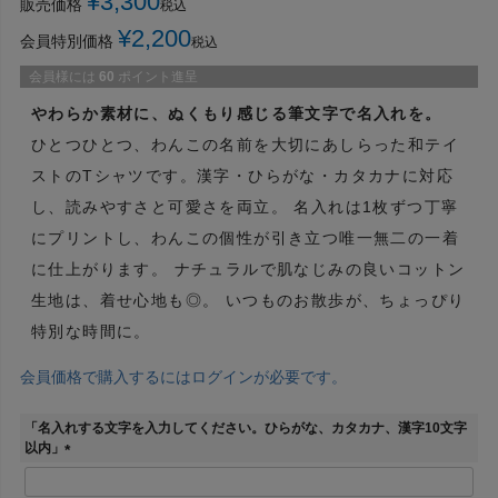
¥
3,300
販売価格
税込
¥
2,200
会員特別価格
税込
会員様には
60
ポイント進呈
やわらか素材に、ぬくもり感じる筆文字で名入れを。
ひとつひとつ、わんこの名前を大切にあしらった和テイ
ストのTシャツです。漢字・ひらがな・カタカナに対応
し、読みやすさと可愛さを両立。 名入れは1枚ずつ丁寧
にプリントし、わんこの個性が引き立つ唯一無二の一着
に仕上がります。 ナチュラルで肌なじみの良いコットン
生地は、着せ心地も◎。 いつものお散歩が、ちょっぴり
特別な時間に。
会員価格で購入するにはログインが必要です。
「名入れする文字を入力してください。ひらがな、カタカナ、漢字10文字
以内」
(
必