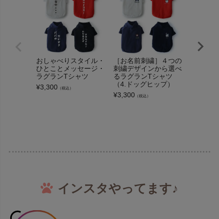
おしゃべりスタイル・
［お名前刺繍］４つの
［お名前
ひとことメッセージ・
刺繍デザインから選べ
刺繍デザ
ラグランTシャツ
るラグランTシャツ
るラグラ
（4.ドッグヒップ）
（2.バ
¥
3,300
（税込）
ト）
¥
3,300
（税込）
¥
3,300
（
インスタやってます♪