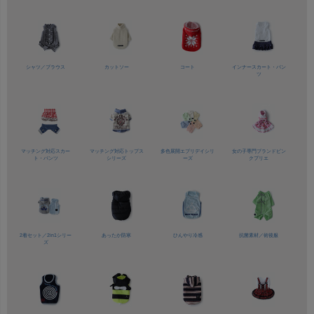
シャツ／
ブラウス
カットソー
コート
インナースカート・パン
ツ
マッチング対応
スカー
マッチング対応
トップス
多色展開
エブリデイシリ
女の子専門ブランド
ピン
ト・パンツ
シリーズ
ーズ
クプリエ
2着セット／
2in1シリー
あったか防寒
ひんやり冷感
抗菌素材／
術後服
ズ