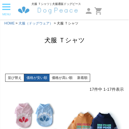
犬服 Ｔシャツ | 犬服通販ドッグピース
MENU
HOME
犬服（ドッグウェア）
犬服 Ｔシャツ
犬服 Ｔシャツ
並び替え
価格が安い順
価格が高い順
新着順
17
件中
1
-
17
件表示