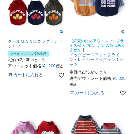
クールＭＡＸロゴラグランＴ
【終売のためアウトレットプラ
イス-売り切れしだい入荷はあり
シャツ
ません-】
クールマックス接触冷感
ドッグピースファイブライ
定価
¥
2,200
ン・レイヤードラグランＴシ
のところ
ャツ
アウトレット価格
¥
1,200
税込
定価
¥
2,750
のところ
カートに入れる
終売アウトレット価格
¥
1,320
税込
カートに入れる