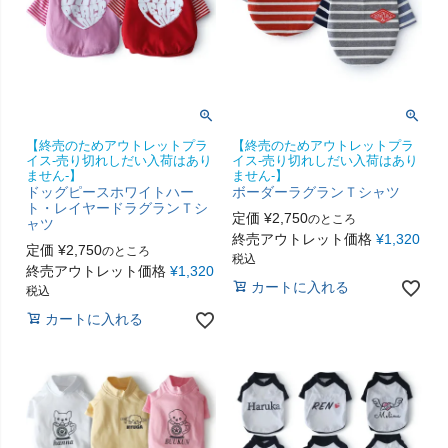
【終売のためアウトレットプラ
【終売のためアウトレットプラ
イス-売り切れしだい入荷はあり
イス-売り切れしだい入荷はあり
ません-】
ません-】
ドッグピースホワイトハー
ボーダーラグランＴシャツ
ト・レイヤードラグランＴシ
定価
¥
2,750
のところ
ャツ
終売アウトレット価格
¥
1,320
定価
¥
2,750
のところ
税込
終売アウトレット価格
¥
1,320
カートに入れる
税込
カートに入れる