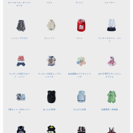
カバーオール／
オーバー
ベスト
Tシャツ
トレーナー
オール
シャツ／
ブラウス
カットソー
コート
インナースカート・パン
ツ
マッチング対応
スカー
マッチング対応
トップス
多色展開
エブリデイシリ
女の子専門ブランド
ピン
ト・パンツ
シリーズ
ーズ
クプリエ
2着セット／
2in1シリー
あったか防寒
ひんやり冷感
抗菌素材／
術後服
ズ