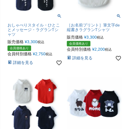
おしゃべりスタイル・ひとこ
［お名前プリント］筆文字de
とメッセージ・ラグランTシ
縦書きラグランTシャツ
ャツ
販売価格
¥
3,300
税込
販売価格
¥
3,300
税込
会員価格あり
会員価格あり
会員特別価格
¥
2,200
税込
会員特別価格
¥
2,750
税込
詳細を見る
詳細を見る