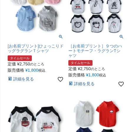
[お名前プリント]ひょっこりド
［お名前プリント］９つのハ
ッグラグランＴシャツ
ートモチーフ・ラグランTシ
ャツ
タイムセール
タイムセール
定価
¥
2,750
のところ
定価
¥
2,750
のところ
販売価格
¥
1,800
税込
販売価格
¥
1,800
税込
詳細を見る
詳細を見る