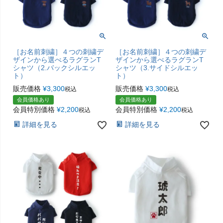
［お名前刺繍］４つの刺繍デ
［お名前刺繍］４つの刺繍デ
ザインから選べるラグランT
ザインから選べるラグランT
シャツ（2.バックシルエッ
シャツ（3.サイドシルエッ
ト）
ト）
販売価格
¥
3,300
販売価格
¥
3,300
税込
税込
会員価格あり
会員価格あり
会員特別価格
¥
2,200
会員特別価格
¥
2,200
税込
税込
詳細を見る
詳細を見る