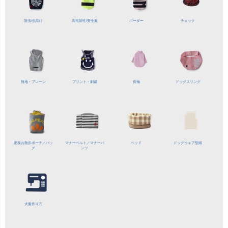
防虫/虫除け
高視認性/
安全服
ボーダー
チェック
無地・プレーン
プリント・刺繍
長袖
ドッグスリング
消臭お散歩ポーチ／バッ
マナーベルト／
マナーパ
ベッド
ドッグウェア型紙
グ
ンツ
犬服作り方