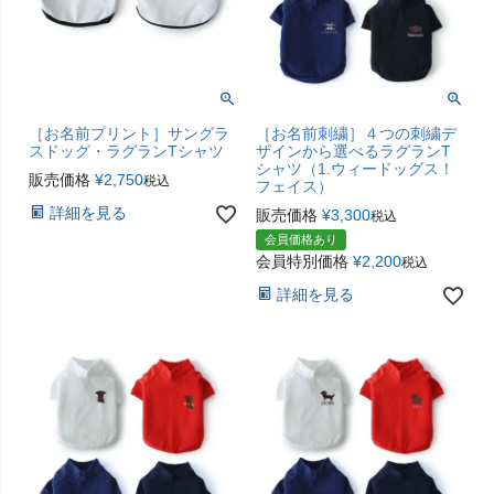
［お名前プリント］サングラ
［お名前刺繍］４つの刺繍デ
スドッグ・ラグランTシャツ
ザインから選べるラグランT
シャツ（1.ウィードッグス！
販売価格
¥
2,750
税込
フェイス）
詳細を見る
販売価格
¥
3,300
税込
会員価格あり
会員特別価格
¥
2,200
税込
詳細を見る