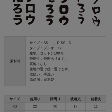
サイズ：SS～L、D-SS～D-L
タイプ：プルオーバー
生地：コットン100％
伸縮性：伸縮あります。
素材等
裏地：なし
生地の透け感：透けます。
取扱い：手洗い
原産国：日本製
サイズ
首周り
胴周り
後着丈
前着丈
XS
22
30
17
11