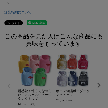
い。
返品特約について
この商品を見た人はこんな商品にも
興味をもっています
新感覚！軽くてなめら
ボーン刺繍ボーダータ
エブリデ
か・スムースジャージ
ンクトップ
インタン
タンクトップ
¥
1,320
¥
2,750
（税込）
（
¥
1,320
（税込）