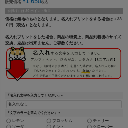
¥
1,650
販売価格
税込
会員様には
30
ポイント進呈
価格は無地のものとなります。名入れプリントをする場合は＋33
０円（税込）となります。
名入れプリントをした場合、商品の特質上、商品到着後のサイズ
交換、返品は出来ません。ご容赦ください。
「名入れ文字を入力してください」
(
必
須
「文字カラーを選んでください」
)
(
レモン
ブロッサム
チェリー
必
ソーダ
ミント
クローバー