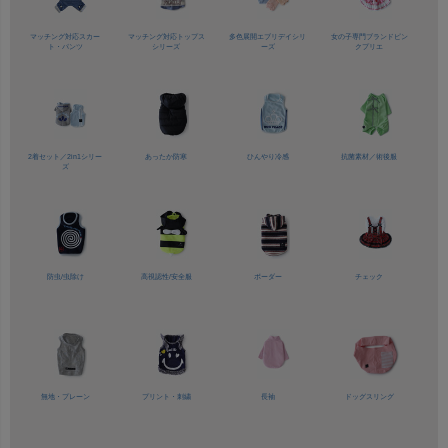
マッチング対応
スカー
マッチング対応
トップス
多色展開
エブリデイシリ
女の子専門ブランド
ピン
ト・パンツ
シリーズ
ーズ
クプリエ
2着セット／
2in1シリー
あったか防寒
ひんやり冷感
抗菌素材／
術後服
ズ
防虫/虫除け
高視認性/
安全服
ボーダー
チェック
無地・プレーン
プリント・刺繍
長袖
ドッグスリング