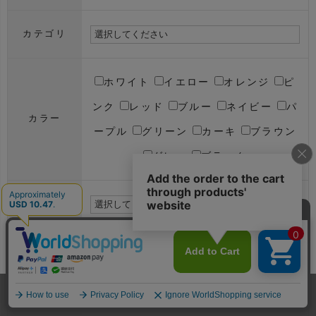
カテゴリ
ホワイト
イエロー
オレンジ
ピ
ンク
レッド
ブルー
ネイビー
パ
カラー
ープル
グリーン
カーキ
ブラウン
グレー
ブラック
サイズ
円～
円
価格
在庫ありのみ表示
在庫切れも表示
在庫状況
ホーム
メンバー
犬服
ドッグスリング
型紙