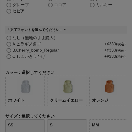
須
グレープ
ココア
ミルキー
)
セピア
「文字フォントを選んでください」
(
なし（無地のまま購入）
必
A.ヒラギノ角ゴ
+
¥
330
税込
須
B.Cherry_bomb_Regular
+
¥
330
税込
)
C.しょかきうたげ
+
¥
330
税込
カラー
選択してください
ホワイト
クリームイエロー
オレンジ
サイズ
選択してください
SS
S
MM