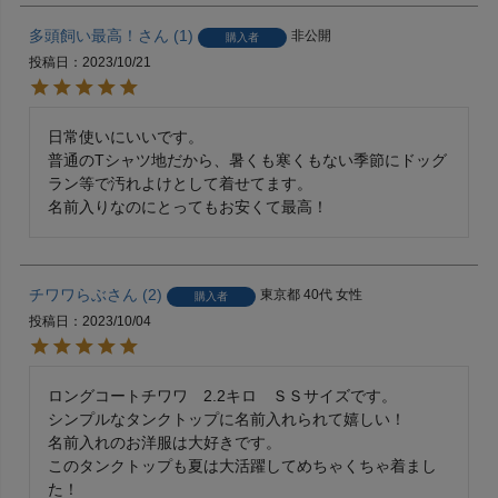
多頭飼い最高！
1
非公開
購入者
投稿日
2023/10/21
日常使いにいいです。

普通のTシャツ地だから、暑くも寒くもない季節にドッグ
ラン等で汚れよけとして着せてます。

名前入りなのにとってもお安くて最高！
チワワらぶ
2
東京都
40代
女性
購入者
投稿日
2023/10/04
ロングコートチワワ　2.2キロ　ＳＳサイズです。

シンプルなタンクトップに名前入れられて嬉しい！

名前入れのお洋服は大好きです。

このタンクトップも夏は大活躍してめちゃくちゃ着まし
た！
