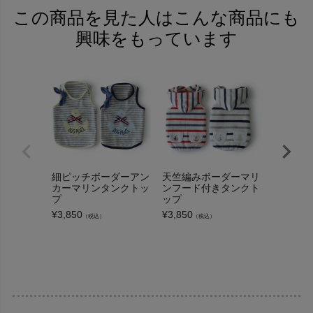
この商品を見た人はこんな商品にも
興味をもっています
細ピッチボーダーアン
天竺編みボーダーマリ
[お名前
カーマリンタンクトッ
ンフード付きタンクト
ーブーク
プ
ップ
ーニット
¥
3,850
¥
3,850
¥
3,300
（税込）
（税込）
（