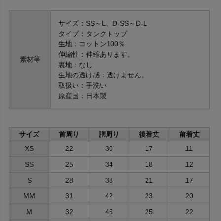
サイズ：SS～L、D-SS～D-L
タイプ：タンクトップ
生地：コットン100％
伸縮性：伸縮あります。
素材等
裏地：なし
生地の透け感：透けません。
取扱い：手洗い
原産国：日本製
サイズ
首周り
胴周り
後着丈
前着丈
XS
22
30
17
11
SS
25
34
18
12
S
28
38
21
17
MM
31
42
23
20
M
32
46
25
22