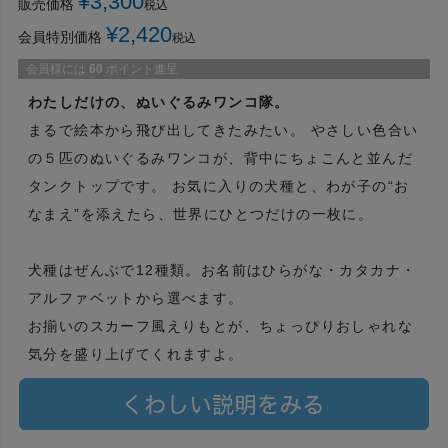
¥
3,300
販売価格
税込
¥
2,420
会員特別価格
税込
会員様には
60
ポイント進呈
わたしだけの、ぬいぐるみワンコ隊。
まるで絵本から飛び出してきたみたい。 やさしい色合い
の５匹のぬいぐるみワンコが、背中にちょこんと並んだ
タンクトップです。 お気に入りの犬種と、わが子の“お
なまえ”を添えたら、世界にひとつだけの一枚に。
犬種はぜんぶで12種類。お名前はひらがな・カタカナ・
アルファベットから選べます。
お揃いのスカーフ風えりもとが、ちょっぴりおしゃれな
気分を盛り上げてくれますよ。