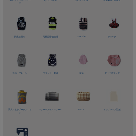
2着セット／
2in1シリー
あったか防寒
ひんやり冷感
抗菌素材／
術後服
ズ
防虫/虫除け
高視認性/
安全服
ボーダー
チェック
無地・プレーン
プリント・刺繍
長袖
ドッグスリング
消臭お散歩ポーチ／バッ
マナーベルト／
マナーパ
ベッド
ドッグウェア型紙
グ
ンツ