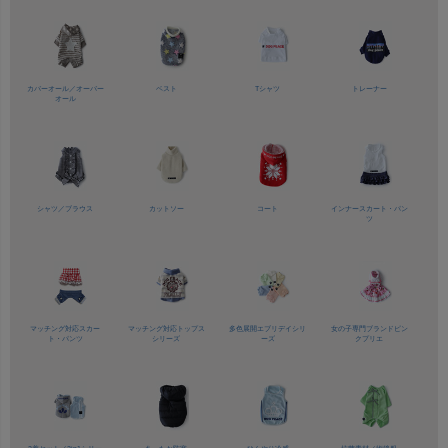
カバーオール／
オーバー
ベスト
Tシャツ
トレーナー
オール
シャツ／
ブラウス
カットソー
コート
インナースカート・パン
ツ
マッチング対応
スカー
マッチング対応
トップス
多色展開
エブリデイシリ
女の子専門ブランド
ピン
ト・パンツ
シリーズ
ーズ
クプリエ