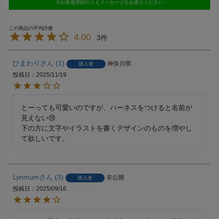
※お友達登録のうえメッセージをお送りください
4.00
3
ひまわり
1
神奈川県
購入者
投稿日
2025/11/19
とーっても可愛いのですが、ハーネスをつけると名前が
見えない😢

下の方に文字やイラストを書くデザインのものを増やし
て欲しいです。
Lynmum
3
非公開
購入者
投稿日
2025/09/16