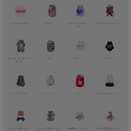
ドッグウェア一覧
パーカー
タンクトップ／
キャミソ
ワンピース／
チュニック
ール
カバーオール／
オーバー
ベスト
Tシャツ
トレーナー
オール
シャツ／
ブラウス
カットソー
コート
インナースカート・パン
ツ
マッチング対応
スカー
マッチング対応
トップス
多色展開
エブリデイシリ
女の子専門ブランド
ピン