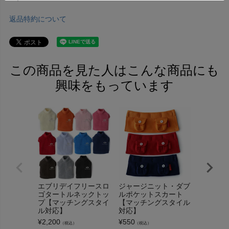
返品特約について
この商品を見た人はこんな商品にも
興味をもっています
りぼんポ
【マッチ
対応】
エブリデイフリースロ
ジャージニット・ダブ
¥
550
（税込
ゴタートルネックトッ
ルポケットスカート
プ【マッチングスタイ
【マッチングスタイル
ル対応】
対応】
¥
2,200
¥
550
（税込）
（税込）