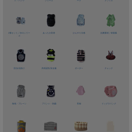
ト・パンツ
シリーズ
ーズ
クプリエ
2着セット／
2in1シリー
あったか防寒
ひんやり冷感
抗菌素材／
術後服
ズ
防虫/虫除け
高視認性/
安全服
ボーダー
チェック
無地・プレーン
プリント・刺繍
長袖
ドッグスリング