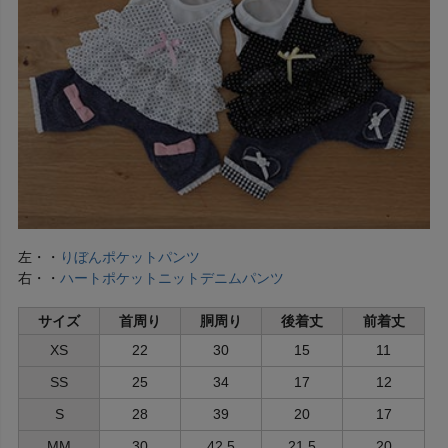
左・・
りぼんポケットパンツ
右・・
ハートポケットニットデニムパンツ
サイズ
首周り
胴周り
後着丈
前着丈
XS
22
30
15
11
SS
25
34
17
12
S
28
39
20
17
MM
30
42.5
21.5
20