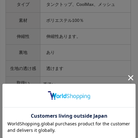
タイプ
タンクトップ、CoolMax、メッシュ
素材
ポリエステル100％
伸縮性
伸縮性あります。
裏地
あり
生地の透け感
透けます
取扱い
手洗い
原産国
日本製
※ご注文商品はすべて同梱発送となります。
予約商品と通常商品を同時にご注文いただいた場合、すべての商
品が揃い次第の発送となります。
通常商品のみ先に発送をご希望の場合は、別々にご注文くださ
い。