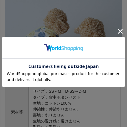
サイズ：SS～M、D-SS～D-M
タイプ：背中ボタンベスト
生地：コットン100％
伸縮性：伸縮ありません。
素材等
裏地：ありません
生地の透け感：透けません
取扱い：手洗い