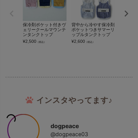
保冷剤ポケット付きヴ
背中から冷やす保冷剤
保冷剤ク
ェリークールマウンテ
ポケットつきサマーリ
ジ・ミニ[
ンタンクトップ
ップルタンクトップ
¥
275
（税込
¥
2,500
¥
2,600
（税込）
（税込）
インスタやってます♪