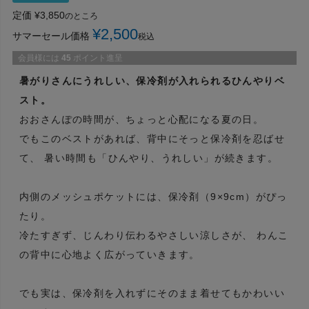
定価
¥
3,850
のところ
¥
2,500
サマーセール価格
税込
会員様には
45
ポイント進呈
暑がりさんにうれしい、保冷剤が入れられるひんやりベ
スト。
おおさんぽの時間が、ちょっと心配になる夏の日。
でもこのベストがあれば、背中にそっと保冷剤を忍ばせ
て、 暑い時間も「ひんやり、うれしい」が続きます。
内側のメッシュポケットには、保冷剤（9×9cm）がぴっ
たり。
冷たすぎず、じんわり伝わるやさしい涼しさが、 わんこ
の背中に心地よく広がっていきます。
でも実は、保冷剤を入れずにそのまま着せてもかわいい