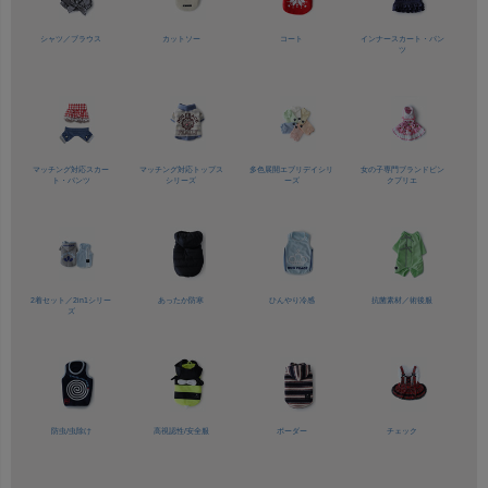
シャツ／
ブラウス
カットソー
コート
インナースカート・パン
ツ
マッチング対応
スカー
マッチング対応
トップス
多色展開
エブリデイシリ
女の子専門ブランド
ピン
ト・パンツ
シリーズ
ーズ
クプリエ
2着セット／
2in1シリー
あったか防寒
ひんやり冷感
抗菌素材／
術後服
ズ
防虫/虫除け
高視認性/
安全服
ボーダー
チェック