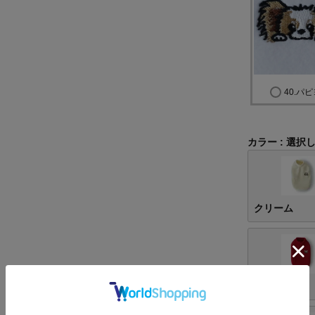
40.パ
カラー
選択
クリーム
レッド