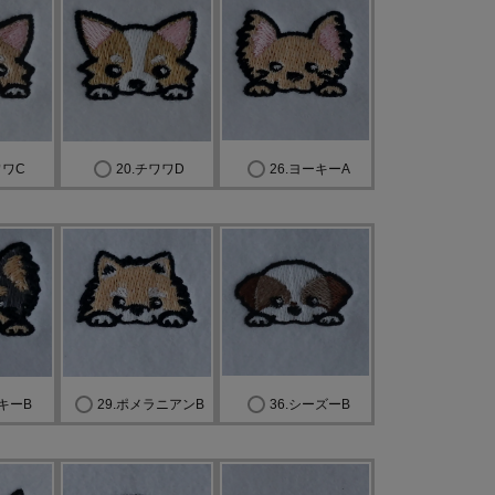
ワワC
20.チワワD
26.ヨーキーA
ーキーB
29.ポメラニアンB
36.シーズーB