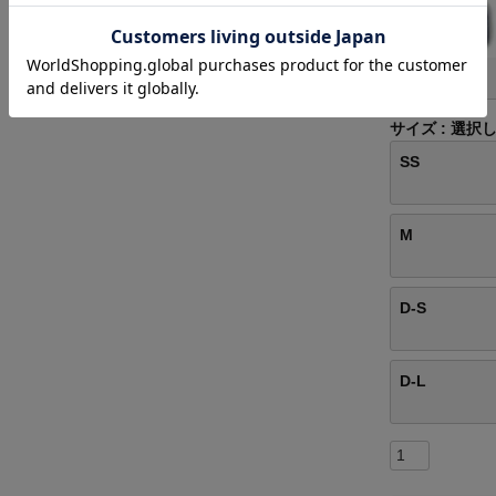
グレー
サイズ
選択
SS
M
D-S
D-L