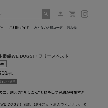
方へ
ご利用ガイド
みんなの犬服コーデ
読み物
刺繍WE DOGS!・フリースベスト
005
300
税込
ポイント進呈
のに、胸元の“ちょこん”と顔を出す刺繍が可愛すぎ
aceWE DOGS！刺繍。18種類から選んでください。名