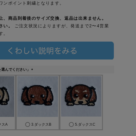
ワンポイント刺繍となります。
上、商品到着後のサイズ交換、返品は出来ません。
さい。
ご注文状況によりますが、発送まで2〜4営業
す。
を選んでください」
(
必
須
)
クスA
3.ダックスB
5.ダックスC