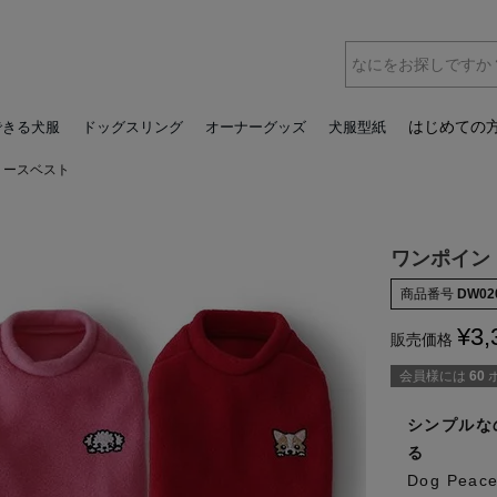
はじめての
できる犬服
ドッグスリング
オーナーグッズ
犬服型紙
リースベスト
ワンポイント
商品番号
DW02
¥
3,
販売価格
会員様には
60
シンプルな
る
Dog Pe