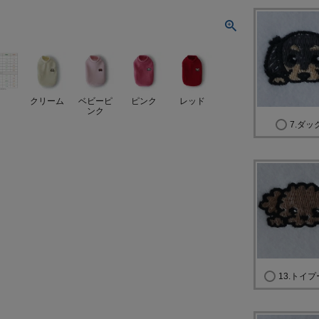
クリーム
ベビーピ
ピンク
レッド
ンク
7.ダッ
13.トイ