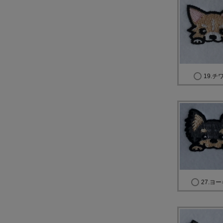
19.チ
27.ヨ