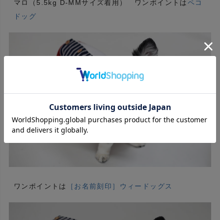
マロ（5.5kg D-MMサイズ着用） ワンポイントは
ペコ
ドッグ
ワンポイントは
［お名前刻印］ウィードッグス