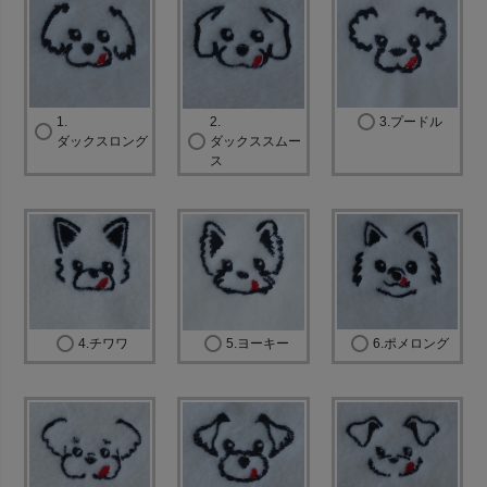
必
須
)
1.
2.
3.プードル
ダックスロング
ダックススムー
ス
4.チワワ
5.ヨーキー
6.ポメロング