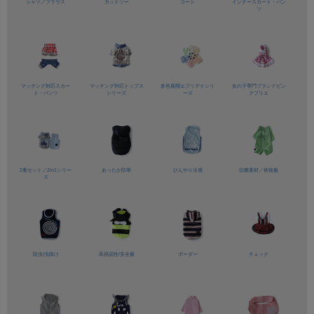
シャツ／
ブラウス
カットソー
コート
インナースカート・パン
ツ
マッチング対応
スカー
マッチング対応
トップス
多色展開
エブリデイシリ
女の子専門ブランド
ピン
ト・パンツ
シリーズ
ーズ
クプリエ
2着セット／
2in1シリー
あったか防寒
ひんやり冷感
抗菌素材／
術後服
ズ
防虫/虫除け
高視認性/
安全服
ボーダー
チェック