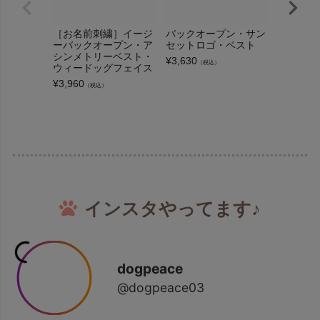
［お名前刺繍］イージ
バックオープン・サン
イージー
ーバックオープン・ア
セットロゴ・ベスト
ン・アシ
シンメトリーベスト・
スト・ウ
¥
3,630
（税込）
ウィードッグフェイス
ンポイン
¥
3,960
¥
3,960
（税込）
（
インスタやってます♪