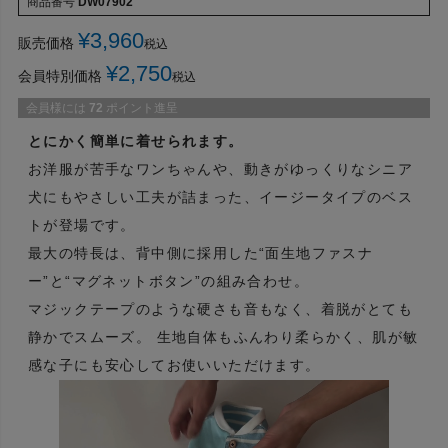
商品番号
DW07902
¥
3,960
販売価格
税込
¥
2,750
会員特別価格
税込
会員様には
72
ポイント進呈
とにかく簡単に着せられます。
お洋服が苦手なワンちゃんや、動きがゆっくりなシニア
犬にもやさしい工夫が詰まった、イージータイプのベス
トが登場です。
最大の特長は、背中側に採用した“面生地ファスナ
ー”と“マグネットボタン”の組み合わせ。
マジックテープのような硬さも音もなく、着脱がとても
静かでスムーズ。 生地自体もふんわり柔らかく、肌が敏
感な子にも安心してお使いいただけます。