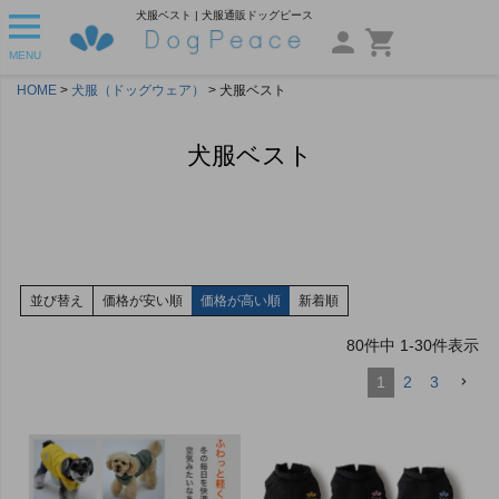
犬服ベスト | 犬服通販ドッグピース
MENU
HOME
犬服（ドッグウェア）
犬服ベスト
犬服ベスト
並び替え
価格が安い順
価格が高い順
新着順
80
件中
1
-
30
件表示
1
2
3