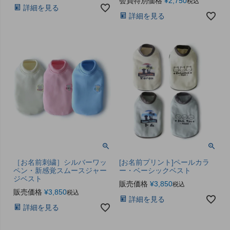
会員特別価格
¥
2,750
税込
詳細を見る
詳細を見る
［お名前刺繍］シルバーワッ
[お名前プリント]ペールカラ
ペン・新感覚スムースジャー
ー・ベーシックベスト
ジベスト
販売価格
¥
3,850
税込
販売価格
¥
3,850
税込
詳細を見る
詳細を見る