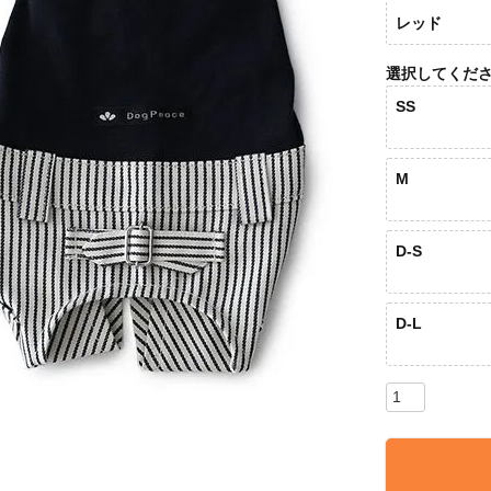
レッド
選択してくだ
SS
M
D-S
D-L