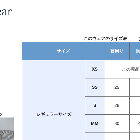
このウェアのサイズ表 （
サイズ
首周り
XS
この商品
SS
25
S
28
ツ
レギュラーサイズ
MM
30