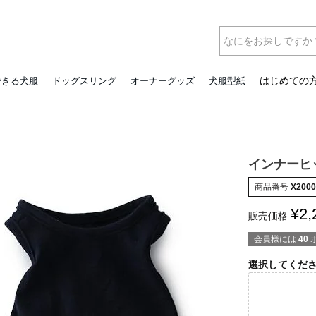
はじめての
できる犬服
ドッグスリング
オーナーグッズ
犬服型紙
インナーヒ
商品番号
X2000
¥
2,
販売価格
会員様には
40
選択してくだ