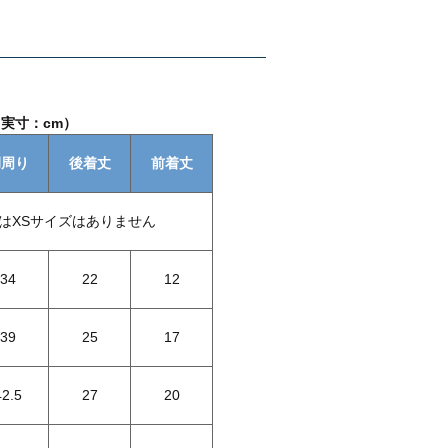
実寸：cm）
胴周り
後着丈
前着丈
はXSサイズはありません
34
22
12
39
25
17
42.5
27
20