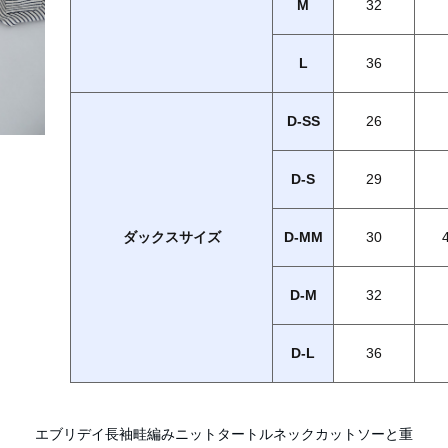
M
32
L
36
D-SS
26
D-S
29
ダックスサイズ
D-MM
30
D-M
32
D-L
36
エブリデイ長袖畦編みニットタートルネックカットソーと重