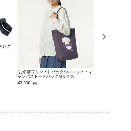
チング
[お名前プリント］バックシルエット・キ
フリースうさみみ
ャンバストートバッグMサイズ
¥
3,300
（税込）
¥
3,960
（税込）