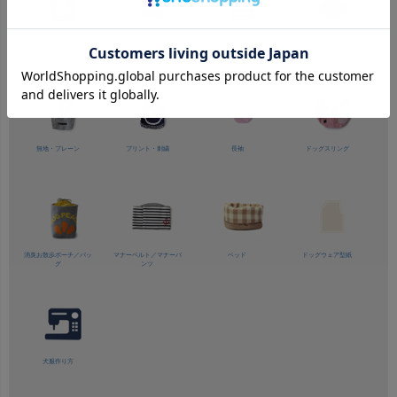
防虫/虫除け
高視認性/
安全服
ボーダー
チェック
無地・プレーン
プリント・刺繍
長袖
ドッグスリング
消臭お散歩ポーチ／バッ
マナーベルト／
マナーパ
ベッド
ドッグウェア型紙
グ
ンツ
犬服作り方