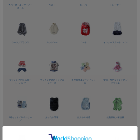
カバーオール／
オーバー
ベスト
Tシャツ
トレーナー
オール
シャツ／
ブラウス
カットソー
コート
インナースカート・パン
ツ
マッチング対応
スカー
マッチング対応
トップス
多色展開
エブリデイシリ
女の子専門ブランド
ピン
ト・パンツ
シリーズ
ーズ
クプリエ
2着セット／
2in1シリー
あったか防寒
ひんやり冷感
抗菌素材／
術後服
ズ