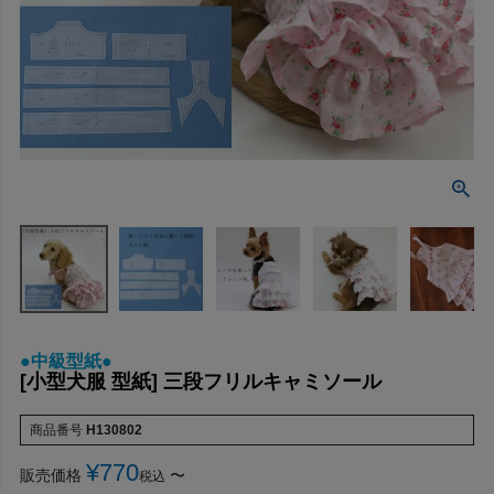
●中級型紙●
[小型犬服 型紙] 三段フリルキャミソール
商品番号
H130802
¥
770
販売価格
〜
税込