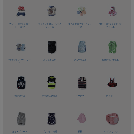
マッチング対応
スカー
マッチング対応
トップス
多色展開
エブリデイシリ
女の子専門ブランド
ピン
ト・パンツ
シリーズ
ーズ
クプリエ
2着セット／
2in1シリー
あったか防寒
ひんやり冷感
抗菌素材／
術後服
ズ
防虫/虫除け
高視認性/
安全服
ボーダー
チェック
無地・プレーン
プリント・刺繍
長袖
ドッグスリング