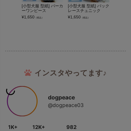
[小型犬服 型紙] パーカ
[小型犬服 型紙] バック
[小型犬服
ーワンピース
レースチュニック
みパーカ
¥
1,650
¥
1,650
¥
1,320
（税込）
（税込）
（
インスタやってます♪