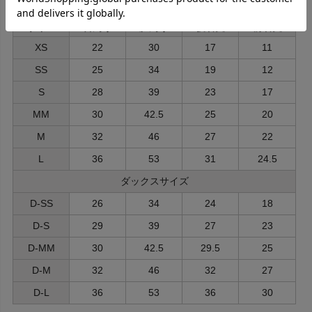
この型紙のサイズ表
サイズ
首周り
胴周り
後着丈
前着丈
XS
22
30
17
11
SS
25
34
19
12
S
28
39
23
17
MM
30
42.5
25
20
M
32
46
27
22
L
36
53
31
24.5
ダックスサイズ
D-SS
26
34
24
18
D-S
29
39
27
23
D-MM
30
42.5
29.5
25
D-M
32
46
32
27
D-L
36
53
36
30